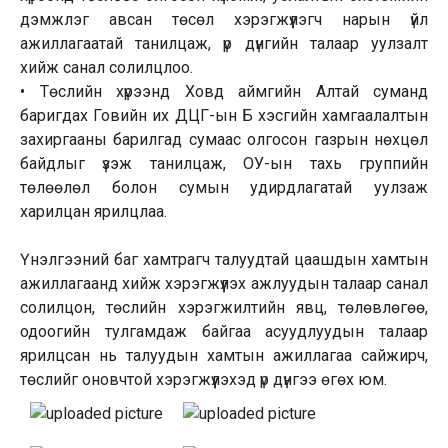
дэмжлэг авсан төсөл хэрэгжүүлэгч нарын үйл
ажиллагаатай танилцаж, үр дүнгийн талаар уулзалт
хийж санал солилцлоо.
• Төслийн хүрээнд Ховд аймгийн Алтай суманд
баригдах Говийн их ДЦГ-ын Б хэсгийн хамгаалалтын
захиргааны барилгад сумаас олгосон газрын нөхцөл
байдлыг үзэж танилцаж, ОУ-ын тахь группийн
төлөөлөл болон сумын удирдлагатай уулзаж
харилцан ярилцлаа.
Үнэлгээний баг хамтрагч талуудтай цаашдын хамтын
ажиллагаанд хийж хэрэгжүүлэх ажлуудын талаар санал
солилцон, төслийн хэрэгжилтийн явц, төлөвлөгөө,
одоогийн тулгамдаж байгаа асуудлуудын талаар
ярилцсан нь талуудын хамтын ажиллагаа сайжирч,
төслийг оновчтой хэрэгжүүлэхэд үр дүнгээ өгөх юм.