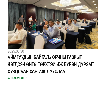
2025.06.30
АЙМГУУДЫН БАЙГАЛЬ ОРЧНЫ ГАЗРЫГ
НЭГДСЭН ӨНГӨ ТӨРХТЭЙ ИЖ БҮРЭН ДҮРЭМТ
ХУВЦСААР ХАНГАЖ ДУУСЛАА
ДЭЛГЭРЭНГҮЙ