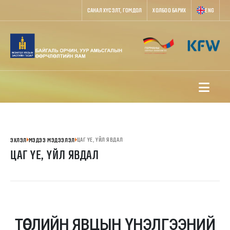
САНАЛ ХҮСЭЛТ, ГОМДОЛ
ХОЛБОО БАРИХ
ENG
ЦАГ ҮЕ, ҮЙЛ ЯВДАЛ
ЭХЛЭЛ
МЭДЭЭ МЭДЭЭЛЭЛ
ЦАГ ҮЕ, ҮЙЛ ЯВДАЛ
ТӨСЛИЙН ЯВЦЫН ҮНЭЛГЭЭНИЙ