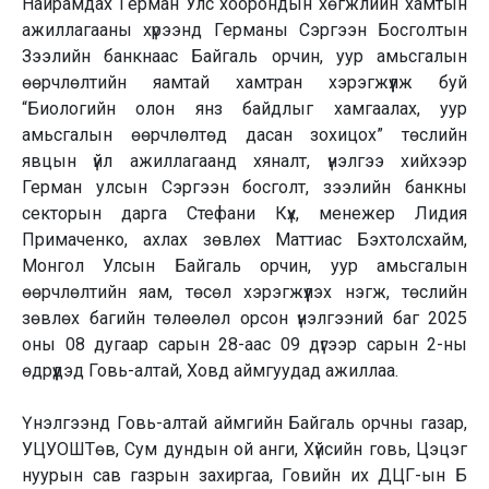
Найрамдах Герман Улс хоорондын хөгжлийн хамтын
ажиллагааны хүрээнд Германы Сэргээн Босголтын
Зээлийн банкнаас Байгаль орчин, уур амьсгалын
өөрчлөлтийн яамтай хамтран хэрэгжүүлж буй
“Биологийн олон янз байдлыг хамгаалах, уур
амьсгалын өөрчлөлтөд дасан зохицох” төслийн
явцын үйл ажиллагаанд хяналт, үнэлгээ хийхээр
Герман улсын Сэргээн босголт, зээлийн банкны
секторын дарга Стефани Күх, менежер Лидия
Примаченко, ахлах зөвлөх Маттиас Бэхтолсхайм,
Монгол Улсын Байгаль орчин, уур амьсгалын
өөрчлөлтийн яам, төсөл хэрэгжүүлэх нэгж, төслийн
зөвлөх багийн төлөөлөл орсон үнэлгээний баг 2025
оны 08 дугаар сарын 28-аас 09 дүгээр сарын 2-ны
өдрүүдэд Говь-алтай, Ховд аймгуудад ажиллаа.
Үнэлгээнд Говь-алтай аймгийн Байгаль орчны газар,
УЦУОШТөв, Сум дундын ой анги, Хүйсийн говь, Цэцэг
нуурын сав газрын захиргаа, Говийн их ДЦГ-ын Б