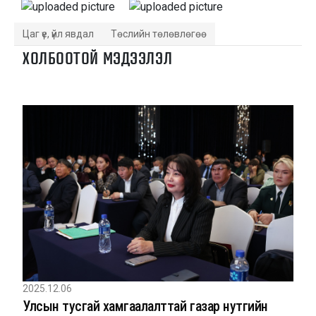
Цаг үе, үйл явдал
Төслийн төлөвлөгөө
ХОЛБООТОЙ МЭДЭЭЛЭЛ
2025.12.06
Улсын тусгай хамгаалалттай газар нутгийн