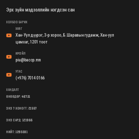
Эрх зүйн мэдээллийн нэгдсэн сан
ХОЛБОО БАРИХ
ХАЯГ
Хан-Уул дүүрэг, 3-р хороо, Б.Шаравын гудамж, Хан-уул
цамхаг, 1201 тоот
ИМЭЙЛ
piu@baccp.mn
УТАС
(+976) 7014 0166
ХАНДАЛТ
ӨНӨӨДӨР:
46731
ЭНЭ 7 ХОНОГТ:
21557
ЭНЭ САРД:
121966
НИЙТ:
1285591