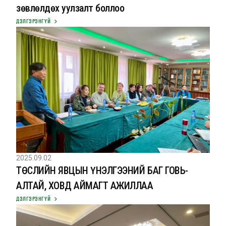
зөвлөлдөх уулзалт боллоо
ДЭЛГЭРЭНГҮЙ
2025.09.02
ТӨСЛИЙН ЯВЦЫН ҮНЭЛГЭЭНИЙ БАГ ГОВЬ-
АЛТАЙ, ХОВД АЙМАГТ АЖИЛЛАА
ДЭЛГЭРЭНГҮЙ