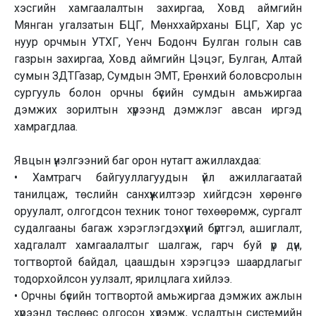
хэсгийн хамгаалалтын захиргаа, Ховд аймгийн
Мянган угалзатын БЦГ, Мөнххайрханы БЦГ, Хар ус
нуур орчмын УТХГ, Үенч Бодонч Булган голын сав
газрын захиргаа, Ховд аймгийн Цэцэг, Булган, Алтай
сумын ЗДТГазар, Сумдын ЭМТ, Ерөнхий боловсролын
сургууль болон орчны бүсийн сумдын амьжиргаа
дэмжих зорилтын хүрээнд дэмжлэг авсан иргэд
хамрагдлаа.
Явцын үнэлгээний баг орон нутагт ажиллахдаа:
• Хамтрагч байгууллагуудын үйл ажиллагаатай
танилцаж, төслийн санхүүжилтээр хийгдсэн хөрөнгө
оруулалт, олгогдсон техник тоног төхөөрөмж, сургалт
судалгааны багаж хэрэглэгдэхүүний бүртгэл, ашиглалт,
хадгалалт хамгаалалтыг шалгаж, гарч буй үр дүн,
тогтвортой байдал, цаашдын хэрэгцээ шаардлагыг
тодорхойлсон уулзалт, ярилцлага хийлээ.
• Орчны бүсийн тогтвортой амьжиргаа дэмжих ажлын
хүрээнд төслөөс олгосон хүлэмж, услалтын системийн