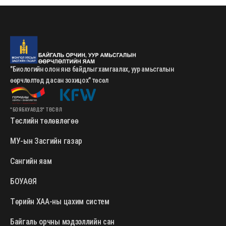
"Биологийн олон янз байдлыг хамгаалах, уур амьсгалын
өөрчлөлтөд дасан зохицох" төсөл
"БОЯБХУАӨДЗ" ТӨСӨЛ
Төслийн төлөвлөгөө
МУ-ын Засгийн газар
Сангийн яам
БОУАӨЯ
Төрийн ХАА-ны цахим систем
Байгаль орчны мэдээллийн сан