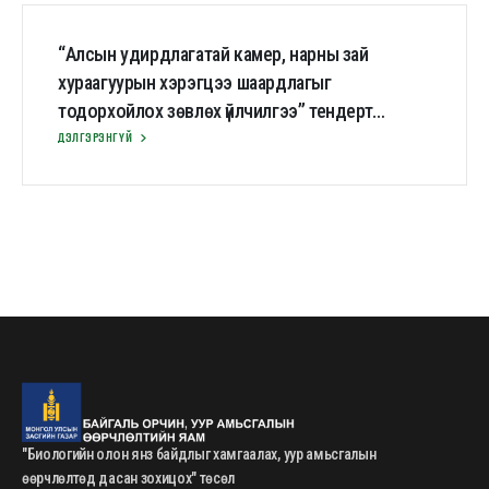
“Алсын удирдлагатай камер, нарны зай
хураагуурын хэрэгцээ шаардлагыг
тодорхойлох зөвлөх үйлчилгээ” тендерт
оролцохыг хүссэн хуулийн этгээдээс
ДЭЛГЭРЭНГҮЙ
тодруулга асуултын хариу
"Биологийн олон янз байдлыг хамгаалах, уур амьсгалын
өөрчлөлтөд дасан зохицох" төсөл