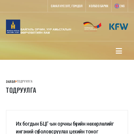
САНАЛ ХҮСЭЛТ, ГОМДОЛ
ХОЛБОО БАРИХ
ENG
ТОДРУУЛГА
ЭХЛЭЛ
ТОДРУУЛГА
Их богдын БЦГ-ын орчны бүсийн нөхөрлөлийг
ингэний сүү боловсруулах цехийн тоног