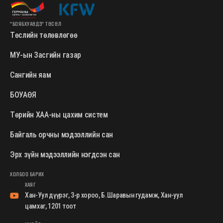
"БОЯБХУАӨДЗ" ТӨСӨЛ
Төслийн төлөвлөгөө
МУ-ын Засгийн газар
Сангийн яам
БОУАӨЯ
Төрийн ХАА-ны цахим систем
Байгаль орчны мэдээллийн сан
Эрх зүйн мэдээллийн нэгдсэн сан
ХОЛБОО БАРИХ
ХАЯГ
Хан-Уул дүүрэг, 3-р хороо, Б.Шаравын гудамж, Хан-уул
цамхаг, 1201 тоот