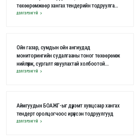
төхөөрөмжөөр хангах тендерийн тодруулга
асуултууд
ДЭЛГЭРЭНГҮЙ
Ойн газар, сумдын ойн ангиудад
мониторингийн судалгааны тоног төхөөрөмж
нийлүүлж, сургалт явуулахтай холбоотой
тодруулга
ДЭЛГЭРЭНГҮЙ
Аймгуудын БОАЖГ-ыг дүрэмт хувцсаар хангах
тендерт оролцогчоос ирүүлсэн тодруулгууд
ДЭЛГЭРЭНГҮЙ