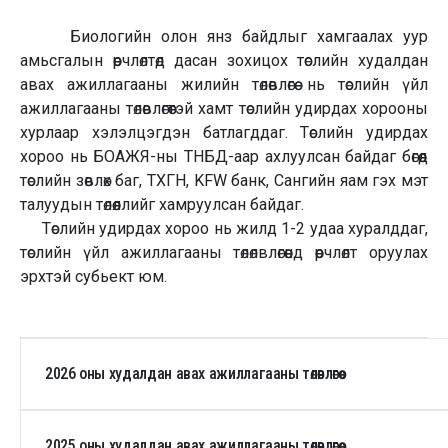
Биологийн олон янз байдлыг хамгаалах уур
амьсгалын өөрчлөлтөд дасан зохицох төслийн худалдан
авах ажиллагааны жилийн төлөвлөгөө нь төслийн үйл
ажиллагааны төлөвлөгөөтэй хамт төслийн удирдах хорооны
хурлаар хэлэлцэгдэн батлагддаг. Төслийн удирдах
хороо нь БОАЖЯ-ны ТНБД-аар ахлуулсан байдаг бөгөөд
төслийн зөвлөх баг, ТХГН, KFW банк, Сангийн яам гэх мэт
талуудын төлөөллийг хамруулсан байдаг.
Төслийн удирдах хороо нь жилд 1-2 удаа хуралддаг,
төслийн үйл ажиллагааны төлөлвлөгөөнд өөрчлөлт оруулах
эрхтэй субьект юм.
2026 оны худалдан авах ажиллагааны төлөвлөгөө
2025 оны худалдан авах ажиллагааны төлөвлөгөө