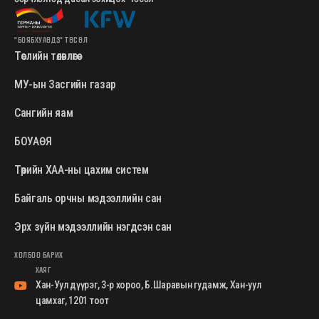
"БОЯБХУАӨДЗ" ТӨСӨЛ
Төслийн төлөвлөгөө
МУ-ын Засгийн газар
Сангийн яам
БОУАӨЯ
Төрийн ХАА-ны цахим систем
Байгаль орчны мэдээллийн сан
Эрх зүйн мэдээллийн нэгдсэн сан
ХОЛБОО БАРИХ
ХАЯГ
Хан-Уул дүүрэг, 3-р хороо, Б.Шаравын гудамж, Хан-уул
цамхаг, 1201 тоот