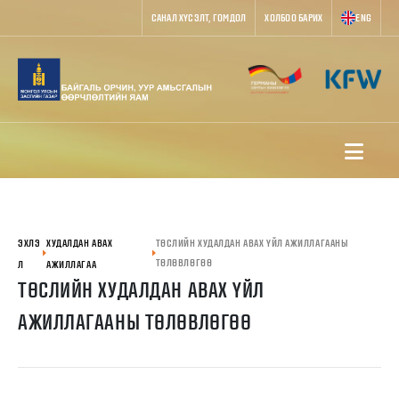
САНАЛ ХҮСЭЛТ, ГОМДОЛ
ХОЛБОО БАРИХ
ENG
ЭХЛЭ
ХУДАЛДАН АВАХ
ТӨСЛИЙН ХУДАЛДАН АВАХ ҮЙЛ АЖИЛЛАГААНЫ
ТӨЛӨВЛӨГӨӨ
Л
АЖИЛЛАГАА
ТӨСЛИЙН ХУДАЛДАН АВАХ ҮЙЛ
АЖИЛЛАГААНЫ ТӨЛӨВЛӨГӨӨ