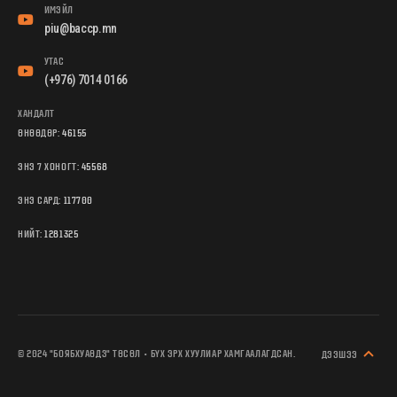
ИМЭЙЛ
piu@baccp.mn
УТАС
(+976) 7014 0166
ХАНДАЛТ
ӨНӨӨДӨР:
46155
ЭНЭ 7 ХОНОГТ:
45568
ЭНЭ САРД:
117700
НИЙТ:
1281325
© 2024 "БОЯБХУАӨДЗ" ТӨСӨЛ • БҮХ ЭРХ ХУУЛИАР ХАМГААЛАГДСАН.
ДЭЭШЭЭ