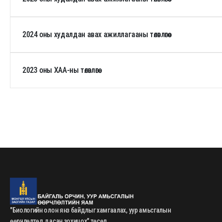
2024 оны худалдан авах ажиллагааны төлөвлөгөө
2023 оны ХАА-ны төлөвлөгөө
"Биологийн олон янз байдлыг хамгаалах, уур амьсгалын
өөрчлөлтөд дасан зохицох" төсөл