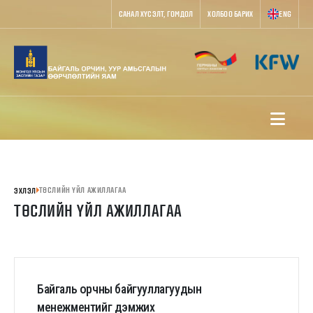
САНАЛ ХҮСЭЛТ, ГОМДОЛ
ХОЛБОО БАРИХ
ENG
ТӨСЛИЙН ҮЙЛ АЖИЛЛАГАА
ЭХЛЭЛ
ТӨСЛИЙН ҮЙЛ АЖИЛЛАГАА
Байгаль орчны байгууллагуудын
менежментийг дэмжих