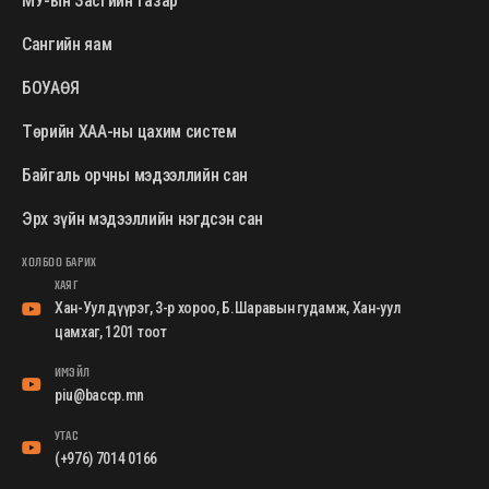
МУ-ын Засгийн газар
Сангийн яам
БОУАӨЯ
Төрийн ХАА-ны цахим систем
Байгаль орчны мэдээллийн сан
Эрх зүйн мэдээллийн нэгдсэн сан
ХОЛБОО БАРИХ
ХАЯГ
Хан-Уул дүүрэг, 3-р хороо, Б.Шаравын гудамж, Хан-уул
цамхаг, 1201 тоот
ИМЭЙЛ
piu@baccp.mn
УТАС
(+976) 7014 0166