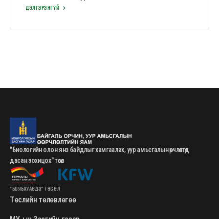
ДЭЛГЭРЭНГҮЙ
"Биологийн олон янз байдлыг хамгаалах, уур амьсгалын өөрчлөлтөд
дасан зохицох" төсөл
"БОЯБХУАӨДЗ" ТӨСӨЛ
Төслийн төлөвлөгөө