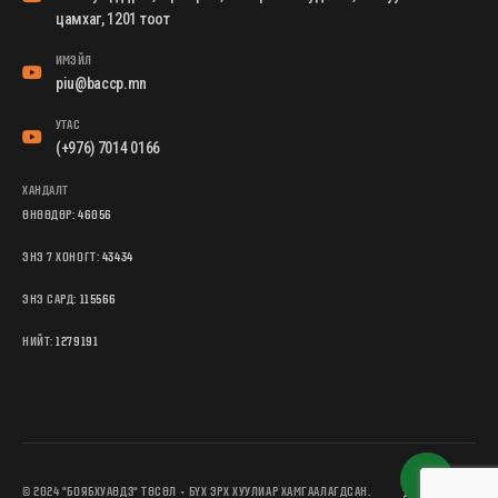
цамхаг, 1201 тоот
ИМЭЙЛ
piu@baccp.mn
УТАС
(+976) 7014 0166
ХАНДАЛТ
ӨНӨӨДӨР:
46056
ЭНЭ 7 ХОНОГТ:
43434
ЭНЭ САРД:
115566
НИЙТ:
1279191
© 2024 "БОЯБХУАӨДЗ" ТӨСӨЛ • БҮХ ЭРХ ХУУЛИАР ХАМГААЛАГДСАН.
ДЭЭШЭЭ