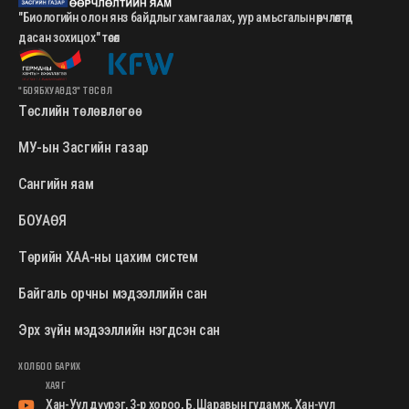
"Биологийн олон янз байдлыг хамгаалах, уур амьсгалын өөрчлөлтөд
дасан зохицох" төсөл
"БОЯБХУАӨДЗ" ТӨСӨЛ
Төслийн төлөвлөгөө
МУ-ын Засгийн газар
Сангийн яам
БОУАӨЯ
Төрийн ХАА-ны цахим систем
Байгаль орчны мэдээллийн сан
Эрх зүйн мэдээллийн нэгдсэн сан
ХОЛБОО БАРИХ
ХАЯГ
Хан-Уул дүүрэг, 3-р хороо, Б.Шаравын гудамж, Хан-уул