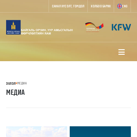
САНАЛ ХҮСЭЛТ, ГОМДОЛ
ХОЛБОО БАРИХ
ENG
МЕДИА
ЭХЛЭЛ
МЕДИА