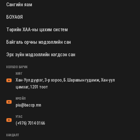
Сангийн яам
БОУАӨЯ
Төрийн ХАА-ны цахим систем
Байгаль орчны мэдээллийн сан
Эрх зүйн мэдээллийн нэгдсэн сан
ХОЛБОО БАРИХ
ХАЯГ
Хан-Уул дүүрэг, 3-р хороо, Б.Шаравын гудамж, Хан-уул
цамхаг, 1201 тоот
ИМЭЙЛ
piu@baccp.mn
УТАС
(+976) 7014 0166
ХАНДАЛТ