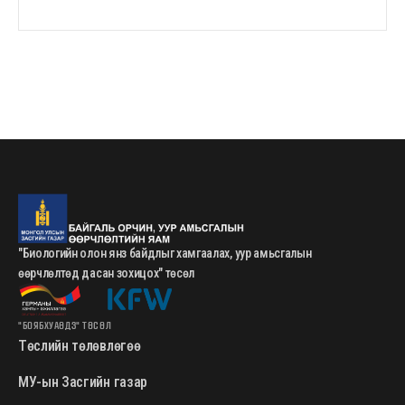
"Биологийн олон янз байдлыг хамгаалах, уур амьсгалын
өөрчлөлтөд дасан зохицох" төсөл
"БОЯБХУАӨДЗ" ТӨСӨЛ
Төслийн төлөвлөгөө
МУ-ын Засгийн газар