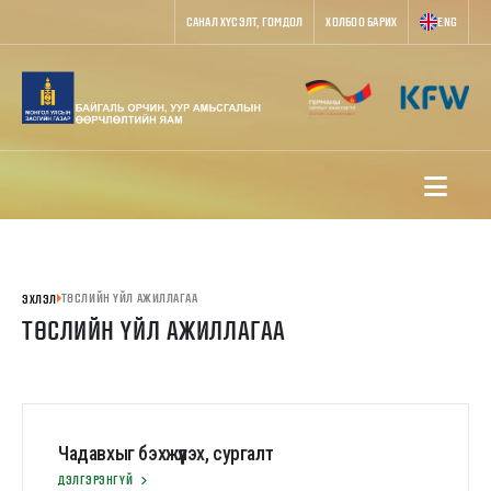
САНАЛ ХҮСЭЛТ, ГОМДОЛ
ХОЛБОО БАРИХ
ENG
ТӨСЛИЙН ҮЙЛ АЖИЛЛАГАА
ЭХЛЭЛ
ТӨСЛИЙН ҮЙЛ АЖИЛЛАГАА
Чадавхыг бэхжүүлэх, сургалт
ДЭЛГЭРЭНГҮЙ