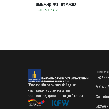
амьжиргааг дэмжих
ДЭЛГЭРЭНГҮЙ
"БОЯБХУА
Төслийн
"Биологийн олон янз байдлыг
МУ-ын З
хамгаалах, уур амьсгалын
өөрчлөлтөд дасан зохицох" төсөл
Сангийн
БОУАӨЯ