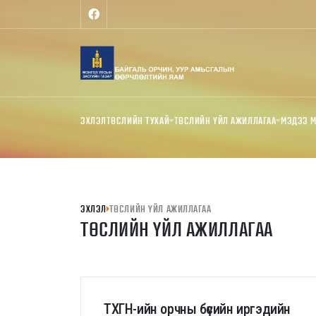
ЭХЛЭЛ
ТӨСЛИЙН ТУХАЙ
ТӨСЛИЙН ҮЙЛ АЖИЛЛАГАА
МЭДЭЭ 
ЭХЛЭЛ
ТӨСЛИЙН ҮЙЛ АЖИЛЛАГАА
ТӨСЛИЙН ҮЙЛ АЖИЛЛАГАА
ТХГН-ийн орчны бүсийн иргэдийн