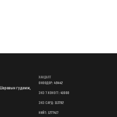
ХАНДАЛТ
ӨНӨӨДӨР:
49442
Б.Шаравын гудамж,
ЭНЭ 7 ХОНОГТ:
41660
ЭНЭ САРД:
113792
НИЙТ:
1277417