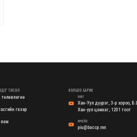
ӨДЗ" ТӨСӨЛ
ХОЛБОО БАРИХ
ХАЯГ
 төлөвлөгөө
Хан-Уул дүүрэг, 3-р хороо, 
асгийн газар
Хан-уул цамхаг, 1201 тоот
ИМЭЙЛ
 яам
piu@baccp.mn