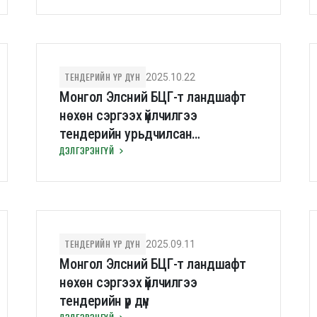
ТЕНДЕРИЙН ҮР ДҮН
2025.10.22
Монгол Элсний БЦГ-т ландшафт
нөхөн сэргээх үйлчилгээ
тендерийн урьдчилсан
шалгаруулалтын үр дүн
ДЭЛГЭРЭНГҮЙ
ТЕНДЕРИЙН ҮР ДҮН
2025.09.11
Монгол Элсний БЦГ-т ландшафт
нөхөн сэргээх үйлчилгээ
тендерийн үр дүн