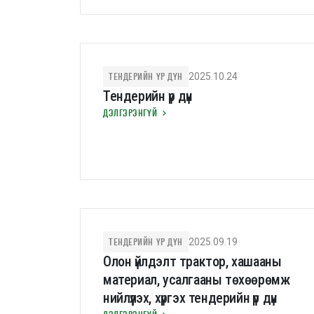
үйлчилгээний урьдчилан
шалгаруулалтын дүн
ТЕНДЕРИЙН ҮР ДҮН
2025.10.24
Тендерийн үр дүн
ДЭЛГЭРЭНГҮЙ
ТЕНДЕРИЙН ҮР ДҮН
2025.09.19
Олон үйлдэлт трактор, хашааны
материал, усалгааны төхөөрөмж
нийлүүлэх, хүргэх тендерийн үр дүн