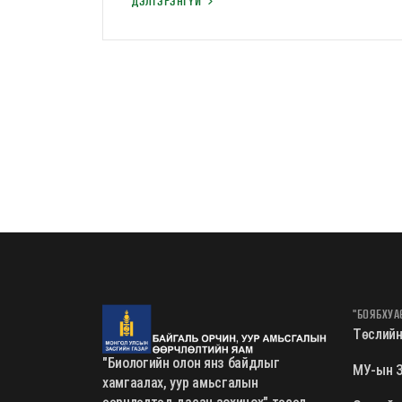
ДЭЛГЭРЭНГҮЙ
"БОЯБХУА
Төслийн
"Биологийн олон янз байдлыг
МУ-ын З
хамгаалах, уур амьсгалын