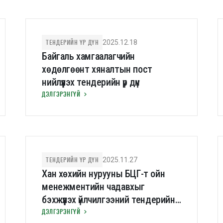
ТЕНДЕРИЙН ҮР ДҮН
2025.12.18
Байгаль хамгаалагчийн
хөдөлгөөнт хяналтын пост
нийлүүлэх тендерийн үр дүн
ДЭЛГЭРЭНГҮЙ
ТЕНДЕРИЙН ҮР ДҮН
2025.11.27
Хан хөхийн нурууны БЦГ-т ойн
менежментийн чадавхыг
бэхжүүлэх үйлчилгээний тендерийн
үр дүн
ДЭЛГЭРЭНГҮЙ