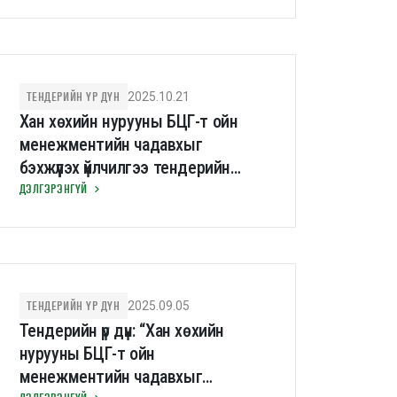
ТЕНДЕРИЙН ҮР ДҮН
2025.10.21
Хан хөхийн нурууны БЦГ-т ойн
менежментийн чадавхыг
бэхжүүлэх үйлчилгээ тендерийн
урьдчилсан шалгаруулалтын үр дүн
ДЭЛГЭРЭНГҮЙ
ТЕНДЕРИЙН ҮР ДҮН
2025.09.05
Тендерийн үр дүн: “Хан хөхийн
нурууны БЦГ-т ойн
менежментийн чадавхыг