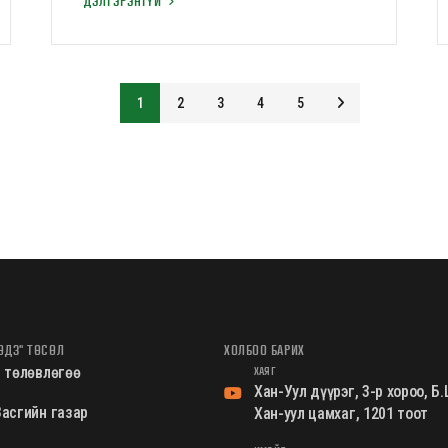
ДЭЛГЭРЭНГҮЙ
1
2
3
4
5
ӨДЗ" ТӨСӨЛ
ХОЛБОО БАРИХ
ХАЯГ
 төлөвлөгөө
Хан-Уул дүүрэг, 3-р хороо, 
асгийн газар
Хан-уул цамхаг, 1201 тоот