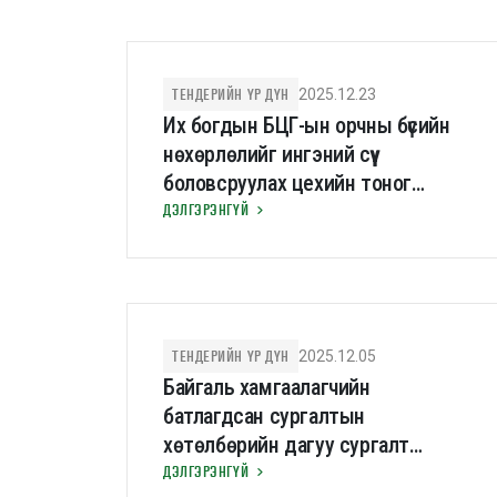
ТЕНДЕРИЙН ҮР ДҮН
2025.12.23
Их богдын БЦГ-ын орчны бүсийн
нөхөрлөлийг ингэний сүү
боловсруулах цехийн тоног
төхөөрөмжөөр хангах тендерийн
ДЭЛГЭРЭНГҮЙ
үр дүн
ТЕНДЕРИЙН ҮР ДҮН
2025.12.05
Байгаль хамгаалагчийн
батлагдсан сургалтын
хөтөлбөрийн дагуу сургалт
зохион байгуулах зөвлөх
ДЭЛГЭРЭНГҮЙ