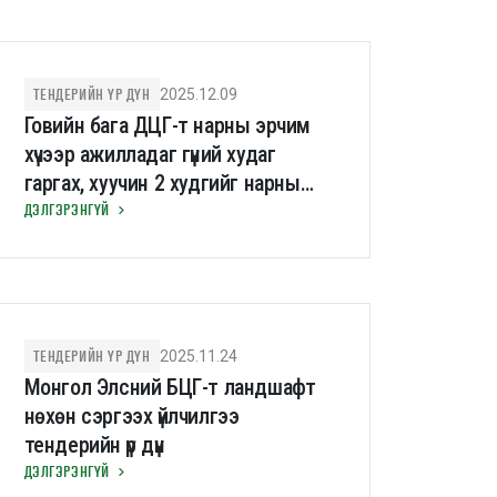
ТЕНДЕРИЙН ҮР ДҮН
2025.12.09
Говийн бага ДЦГ-т нарны эрчим
хүчээр ажилладаг гүний худаг
гаргах, хуучин 2 худгийг нарны
өргүүрээр тоноглох тендерийн үр дүн
ДЭЛГЭРЭНГҮЙ
ТЕНДЕРИЙН ҮР ДҮН
2025.11.24
Монгол Элсний БЦГ-т ландшафт
нөхөн сэргээх үйлчилгээ
тендерийн үр дүн
ДЭЛГЭРЭНГҮЙ