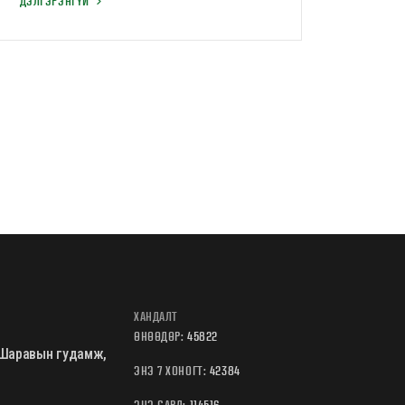
бэхжүүлэх үйлчилгээ"
ДЭЛГЭРЭНГҮЙ
ХАНДАЛТ
ӨНӨӨДӨР:
45822
Б.Шаравын гудамж,
ЭНЭ 7 ХОНОГТ:
42384