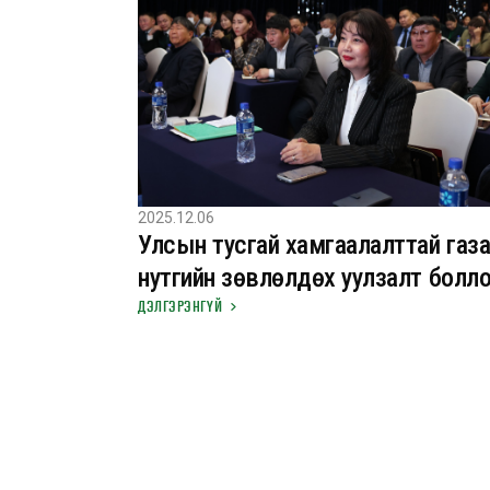
2025.12.06
Улсын тусгай хамгаалалттай газ
нутгийн зөвлөлдөх уулзалт болл
ДЭЛГЭРЭНГҮЙ