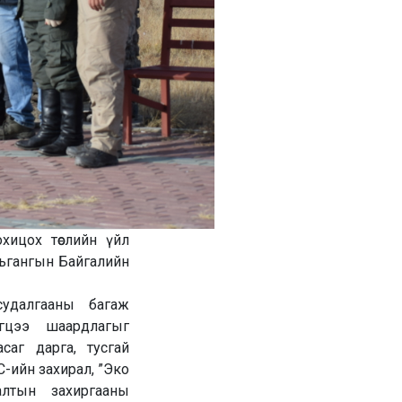
охицох төслийн үйл
рьгангын Байгалийн
судалгааны багаж
гцээ шаардлагыг
саг дарга, тусгай
-ийн захирал, ”Эко
алтын захиргааны