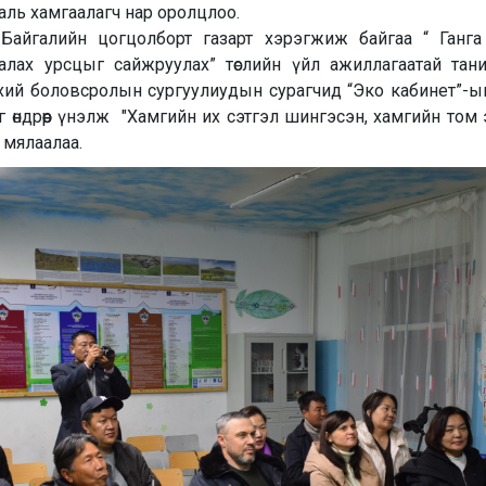
аль хамгаалагч нар оролцлоо.
айгалийн цогцолборт газарт хэрэгжиж байгаа “ Ганг
лах урсцыг сайжруулах” төслийн үйл ажиллагаатай тани
хий боловсролын сургуулиудын сурагчид “Эко кабинет”-
 өндрөөр үнэлж "Хамгийн их сэтгэл шингэсэн, хамгийн том 
 мялаалаа.