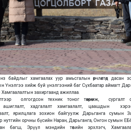
з байдлыг хамгаалах уур амьсгалын өөрчлөлтөд дасан з
 Үнэлгээ хийж буй үнэлгээний баг Сүхбаатар аймагт Да
 Хамгаалалтын захиргаанд ажиллаа.
илтээр олгогдсон техник тоног төхөөрөмж, сургалт 
ий ашиглалт, хадгалалт хамгаалалт, цаашдын хэрэ
залт, ярилцлага зохион байгуулж Дарьганга сумын За
р нутгийн орчны бүсийн Наран, Дарьганга, Онгон сумын ЕБС
сан багш, Эрүүл мэндийн төвийн эрхлэгч, Хамгаал