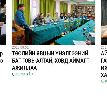
2025.09.02
202
ар
ТӨСЛИЙН ЯВЦЫН ҮНЭЛГЭЭНИЙ
А
оо
БАГ ГОВЬ-АЛТАЙ, ХОВД АЙМАГТ
ГА
АЖИЛЛАА
ИЖ
ДЭЛГЭРЭНГҮЙ
Х
ДЭЛ