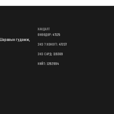
ХАНДАЛТ
ӨНӨӨДӨР:
47125
Б.Шаравын гудамж,
ЭНЭ 7 ХОНОГТ:
47237
ЭНЭ САРД:
119369
НИЙТ:
1282994