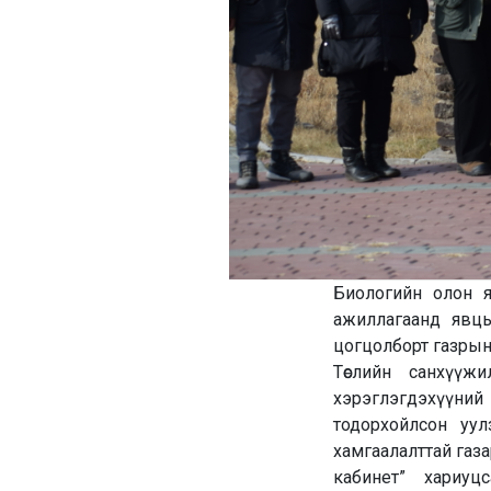
Биологийн олон ян
ажиллагаанд явцын
цогцолборт газрын
Төслийн санхүүж
хэрэглэгдэхүүн
тодорхойлсон уул
хамгаалалттай газа
кабинет” хариуц