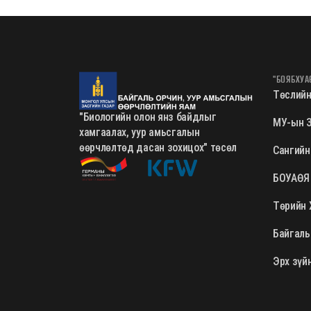
"БОЯБХУА
Төслийн
"Биологийн олон янз байдлыг
МУ-ын З
хамгаалах, уур амьсгалын
өөрчлөлтөд дасан зохицох" төсөл
Сангийн
БОУАӨЯ
Төрийн 
Байгаль
Эрх зүй