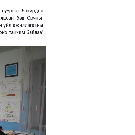
а нуурын бохирдол
лцсан бөгөөд Орчны
ын үйл ажиллагааны
эко танхим байлаа"