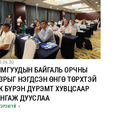
5.06.30
ЙМГУУДЫН БАЙГАЛЬ ОРЧНЫ
ЗРЫГ НЭГДСЭН ӨНГӨ ТӨРХТЭЙ
 БҮРЭН ДҮРЭМТ ХУВЦСААР
АНГАЖ ДУУСЛАА
ГЭРЭНГҮЙ