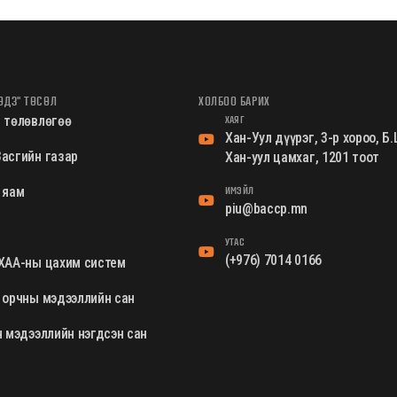
ӨДЗ" ТӨСӨЛ
ХОЛБОО БАРИХ
ХАЯГ
 төлөвлөгөө
Хан-Уул дүүрэг, 3-р хороо, 
асгийн газар
Хан-уул цамхаг, 1201 тоот
ИМЭЙЛ
 яам
piu@baccp.mn
УТАС
(+976) 7014 0166
ХАА-ны цахим систем
 орчны мэдээллийн сан
н мэдээллийн нэгдсэн сан