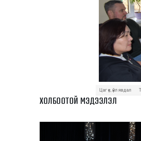
Цаг үе, үйл явдал
ХОЛБООТОЙ МЭДЭЭЛЭЛ