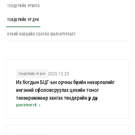
ТЕНДЕРИЙН УРИЛГА
ТЕНДЕРИЙН ҮР ДҮН
ХҮНИЙ НӨӨЦИЙН СОНГОН ШАЛГАРУУЛАЛТ
ТЕНДЕРИЙН ҮР ДҮН
2025.12.23
Их богдын БЦГ-ын орчны бүсийн нөхөрлөлийг
ингэний сүү боловсруулах цехийн тоног
төхөөрөмжөөр хангах тендерийн үр дүн
ДЭЛГЭРЭНГҮЙ