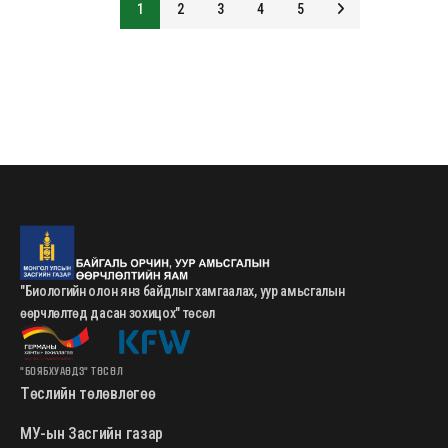
1
2
3
4
5
"Биологийн олон янз байдлыг хамгаалах, уур амьсгалын
өөрчлөлтөд дасан зохицох" төсөл
"БОЯБХУАӨДЗ" ТӨСӨЛ
Төслийн төлөвлөгөө
МУ-ын Засгийн газар