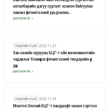
хөтөлбөрийн дагуу сургалт зохион байгуулах
зөвлөх үйлчилгээний урьдчилан
шалгаруулалтын дүн
ДЭЛГЭРЭНГҮЙ
ТЕНДЕРИЙН ҮР ДҮН
2025.11.27
Хан хөхийн нурууны БЦГ-т ойн менежментийн
чадавхыг бэхжүүлэх үйлчилгээний тендерийн үр
дүн
ДЭЛГЭРЭНГҮЙ
ТЕНДЕРИЙН ҮР ДҮН
2025.11.24
Монгол Элсний БЦГ-т ландшафт нөхөн сэргээх