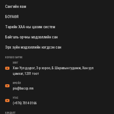
Сангийн яам
БОУАӨЯ
Төрийн ХАА-ны цахим систем
Байгаль орчны мэдээллийн сан
Эрх зүйн мэдээллийн нэгдсэн сан
ХОЛБОО БАРИХ
ХАЯГ
Хан-Уул дүүрэг, 3-р хороо, Б.Шаравын гудамж, Хан-уул
цамхаг, 1201 тоот
ИМЭЙЛ
piu@baccp.mn
УТАС
(+976) 7014 0166
ХАНДАЛТ