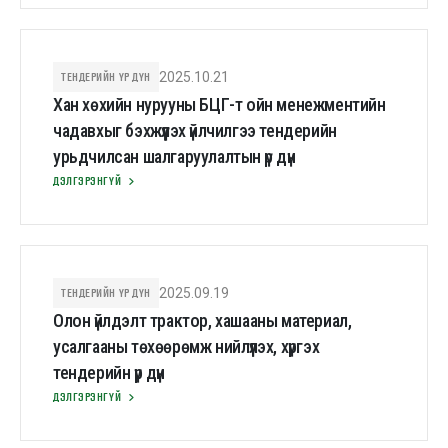
ТЕНДЕРИЙН ҮР ДҮН
2025.10.21
Хан хөхийн нурууны БЦГ-т ойн менежментийн
чадавхыг бэхжүүлэх үйлчилгээ тендерийн
урьдчилсан шалгаруулалтын үр дүн
ДЭЛГЭРЭНГҮЙ
ТЕНДЕРИЙН ҮР ДҮН
2025.09.19
Олон үйлдэлт трактор, хашааны материал,
усалгааны төхөөрөмж нийлүүлэх, хүргэх
тендерийн үр дүн
ДЭЛГЭРЭНГҮЙ