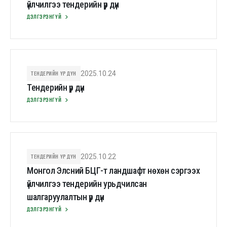
үйлчилгээ тендерийн үр дүн
ДЭЛГЭРЭНГҮЙ
ТЕНДЕРИЙН ҮР ДҮН
2025.10.24
Тендерийн үр дүн
ДЭЛГЭРЭНГҮЙ
ТЕНДЕРИЙН ҮР ДҮН
2025.10.22
Монгол Элсний БЦГ-т ландшафт нөхөн сэргээх
үйлчилгээ тендерийн урьдчилсан
шалгаруулалтын үр дүн
ДЭЛГЭРЭНГҮЙ