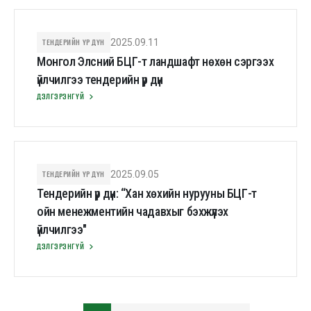
ТЕНДЕРИЙН ҮР ДҮН
2025.09.11
Монгол Элсний БЦГ-т ландшафт нөхөн сэргээх
үйлчилгээ тендерийн үр дүн
ДЭЛГЭРЭНГҮЙ
ТЕНДЕРИЙН ҮР ДҮН
2025.09.05
Тендерийн үр дүн: “Хан хөхийн нурууны БЦГ-т
ойн менежментийн чадавхыг бэхжүүлэх
үйлчилгээ"
ДЭЛГЭРЭНГҮЙ