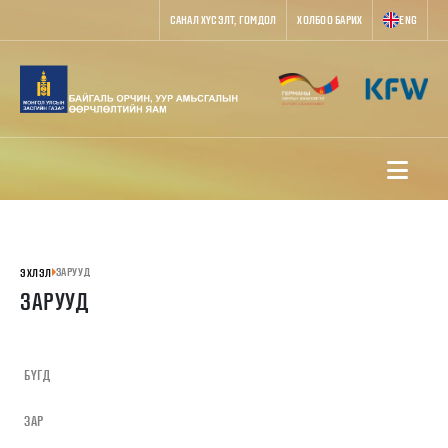
САНАЛ ХҮСЭЛТ, ГОМДОЛ
ХОЛБОО БАРИХ
ENG
ЗАРУУД
ЭХЛЭЛ
ЗАРУУД
БҮГД
ЗАР