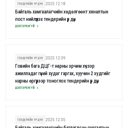
ТЕНДЕРИЙН ҮР ДҮН
2025.12.18
Байгаль хамгаалагчийн хөдөлгөөнт хяналтын
пост нийлүүлэх тендерийн үр дүн
ДЭЛГЭРЭНГҮЙ
ТЕНДЕРИЙН ҮР ДҮН
2025.12.09
Говийн бага ДЦГ-т нарны эрчим хүчээр
ажилладаг гүний худаг гаргах, хуучин 2 худгийг
нарны өргүүрээр тоноглох тендерийн үр дүн
ДЭЛГЭРЭНГҮЙ
ТЕНДЕРИЙН ҮР ДҮН
2025.12.05
Байгаль хамгаалагчийн батлагдсан сургалтын