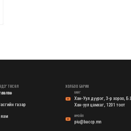
ӨДЗ" ТӨСӨЛ
ХОЛБОО БАРИХ
ХАЯГ
өвлөгөө
Хан-Уул дүүрэг, 3-р хороо, 
асгийн газар
Хан-уул цамхаг, 1201 тоот
ИМЭЙЛ
 яам
piu@baccp.mn