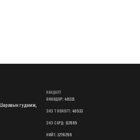
ХАНДАЛТ
ӨНӨӨДӨР:
48315
Б.Шаравын гудамж,
ЭНЭ 7 ХОНОГТ:
40533
ЭНЭ САРД:
112665
НИЙТ:
1276290