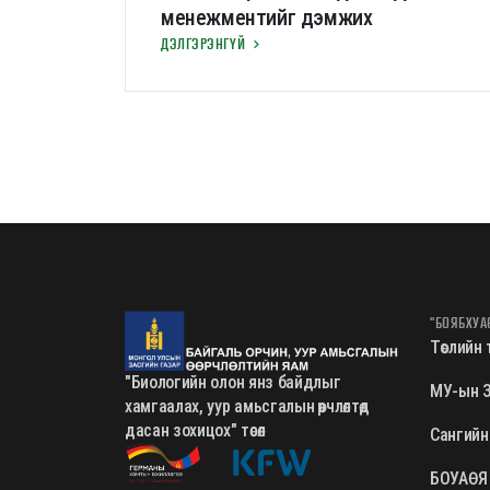
менежментийг дэмжих
ДЭЛГЭРЭНГҮЙ
"БОЯБХУА
Төслийн төл
"Биологийн олон янз байдлыг
МУ-ын З
хамгаалах, уур амьсгалын өөрчлөлтөд
дасан зохицох" төсөл
Сангийн
БОУАӨЯ