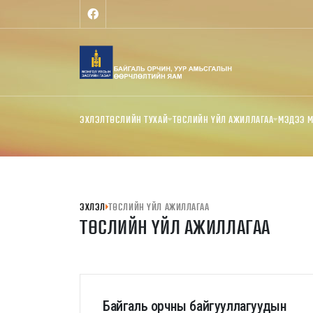
ЭХЛЭЛ
ТӨСЛИЙН ТУХАЙ
ТӨСЛИЙН ҮЙЛ АЖИЛЛАГАА
МЭДЭЭ 
ЭХЛЭЛ
ТӨСЛИЙН ҮЙЛ АЖИЛЛАГАА
ТӨСЛИЙН ҮЙЛ АЖИЛЛАГАА
Байгаль орчны байгууллагуудын