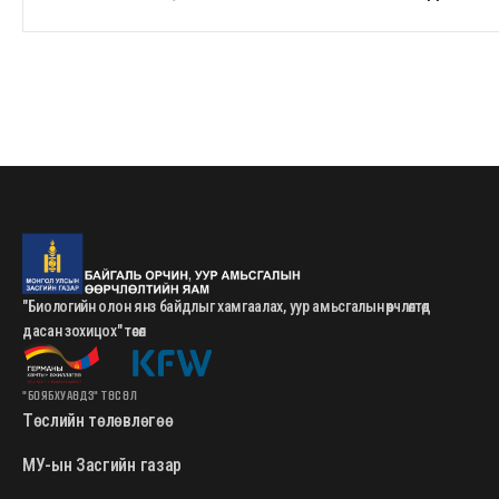
"Биологийн олон янз байдлыг хамгаалах, уур амьсгалын өөрчлөлтөд
дасан зохицох" төсөл
"БОЯБХУАӨДЗ" ТӨСӨЛ
Төслийн төлөвлөгөө
МУ-ын Засгийн газар