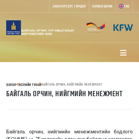
САНАЛ ХҮСЭЛТ, ГОМДОЛ
ХОЛБОО БАРИХ
ENG
БАЙГАЛЬ ОРЧИН, НИЙГМИЙН МЕНЕЖМЕНТ
ЭХЛЭЛ
ТӨСЛИЙН ТУХАЙ
БАЙГАЛЬ ОРЧИН, НИЙГМИЙН МЕНЕЖМЕНТ
Байгаль орчин, нийгмийн менежментийн бодлого