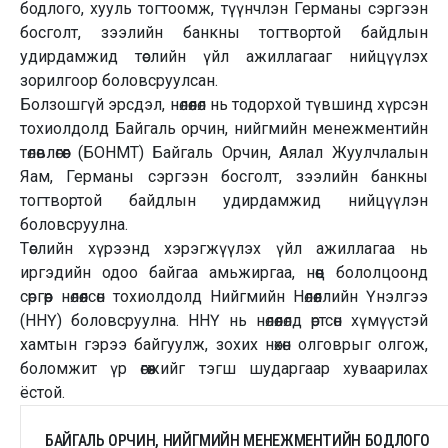
бодлого, хууль тогтоомж, түүнчлэн Германы сэргээн
босголт, зээлийн банкны тогтвортой байдлын
удирдамжид төслийн үйл ажиллагааг нийцүүлэх
зорилгоор боловсруулсан.
Болзошгүй эрсдэл, нөлөөлөл нь тодорхой түвшинд хүрсэн
тохиолдолд Байгаль орчин, нийгмийн менежментийн
төлөвлөгөөг (БОНМТ) Байгаль Орчин, Аялал Жуулчлалын
Яам, Германы сэргээн босголт, зээлийн банкны
тогтвортой байдлын удирдамжид нийцүүлэн
боловсруулна.
Төслийн хүрээнд хэрэгжүүлэх үйл ажиллагаа нь
иргэдийн одоо байгаа амьжиргаа, нөөц бололцоонд
сөргөөр нөлөөлсөн тохиолдолд Нийгмийн Нөлөөллийн Үнэлгээ
(ННҮ) боловсруулна. ННҮ нь нөлөөлөлд өртсөн хүмүүстэй
хамтын гэрээ байгуулж, зохих нөхөн олговрыг олгож,
боломжит үр өгөөжийг тэгш шударгаар хуваарилах
ёстой.
БАЙГАЛЬ ОРЧИН, НИЙГМИЙН МЕНЕЖМЕНТИЙН БОДЛОГО