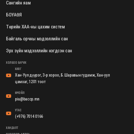
Сангийн яам
БОУАӨЯ
Төрийн ХАА-ны цахим систем
Байгаль орчны мэдээллийн сан
Эрх зүйн мэдээллийн нэгдсэн сан
ХОЛБОО БАРИХ
ХАЯГ
Хан-Уул дүүрэг, 3-р хороо, Б.Шаравын гудамж, Хан-уул
цамхаг, 1201 тоот
ИМЭЙЛ
piu@baccp.mn
УТАС
(+976) 7014 0166
ХАНДАЛТ