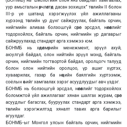
(БОНМБ) нь “Биологийн олон янз байдлыг хамгаалах,
уур амьсгалын өөрчлөлтөд дасан зохицох” төслийн II болон
III-р үе шатанд хэрэгжүүлэх үйл ажиллагааны
хүрээнд төслийн үр дүнг сайжруулах, байгаль орчин,
нийгмийн аливаа болзошгүй сөрөг эрсдэл, нөлөөллийг
тодорхойлох, байгаль орчин, нийгмийн үр дагаврыг
сайжруулахад стандарт арга хэмжээ юм.
БОНМБ нь хөдөлмөрийн менежмент, эрүүл ахуй,
аюулгүй байдал, олон нийтийн эрүүл мэнд, байгаль
орчин, нийгмийн тогтвортой байдал, оролцогч талууд
болон олон нийтийн оролцоо, үр ашиг хүртэх,
хуваарилах, газар ба нөөцийн баялгийн хүртээмж,
соёлын өвийг хамгаалах зэрэг асуудлуудыг авч үздэг.
БОНМБ нь болзошгүй эрсдэл, нөлөөллийг тодорхойлох
боломжтой үйл ажиллагааг хянан шалгах журам, сөрөг
асуудлыг багасгах, бууруулах стандарт арга хэмжээ,
төслийн хэрэгжилтэд хяналт тавих арга барилыг
агуулдаг.
БОНМБ-ыг Монгол улсын байгаль орчин, нийгмийн