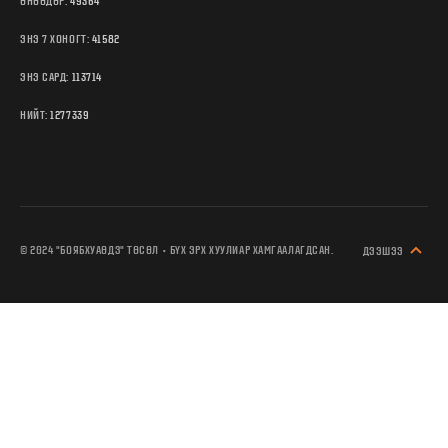
ӨНӨӨДӨР:
49364
ЭНЭ 7 ХОНОГТ:
41582
ЭНЭ САРД:
113714
НИЙТ:
1277339
© 2024 "БОЯБХУАӨДЗ" ТӨСӨЛ • БҮХ ЭРХ ХУУЛИАР ХАМГААЛАГДСАН.
ДЭЭШЭЭ