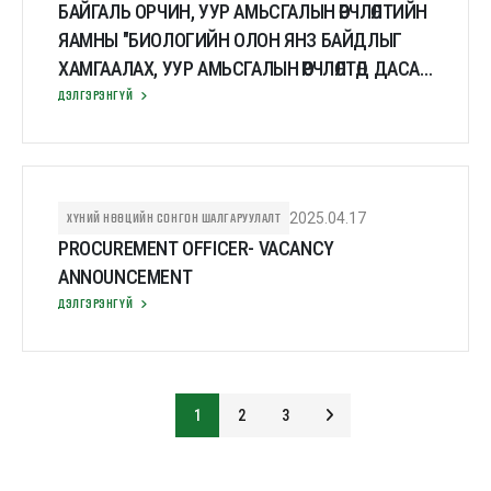
БАЙГАЛЬ ОРЧИН, УУР АМЬСГАЛЫН ӨӨРЧЛӨЛТИЙН
ЯАМНЫ "БИОЛОГИЙН ОЛОН ЯНЗ БАЙДЛЫГ
ХАМГААЛАХ, УУР АМЬСГАЛЫН ӨӨРЧЛӨЛТӨД ДАСАН
ЗОХИЦОХ ТӨСЛИЙН ТӨСӨЛ ХЭРЭГЖҮҮЛЭХ
ДЭЛГЭРЭНГҮЙ
НЭГЖИД ЗОХИЦУУЛАГЧ ШАЛГАРУУЛЖ АВНА
ХҮНИЙ НӨӨЦИЙН СОНГОН ШАЛГАРУУЛАЛТ
2025.04.17
PROCUREMENT OFFICER- VACANCY
ANNOUNCEMENT
ДЭЛГЭРЭНГҮЙ
1
2
3