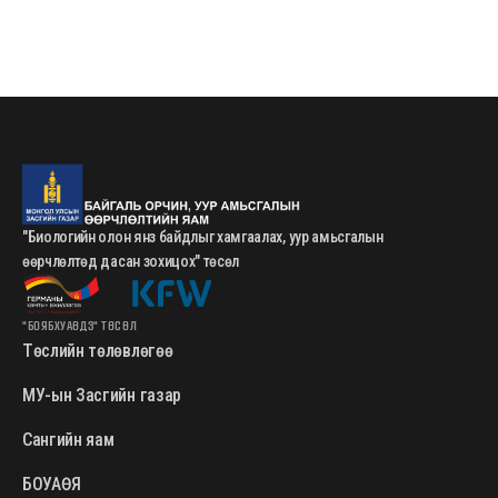
"Биологийн олон янз байдлыг хамгаалах, уур амьсгалын
өөрчлөлтөд дасан зохицох" төсөл
"БОЯБХУАӨДЗ" ТӨСӨЛ
Төслийн төлөвлөгөө
МУ-ын Засгийн газар
Сангийн яам
БОУАӨЯ