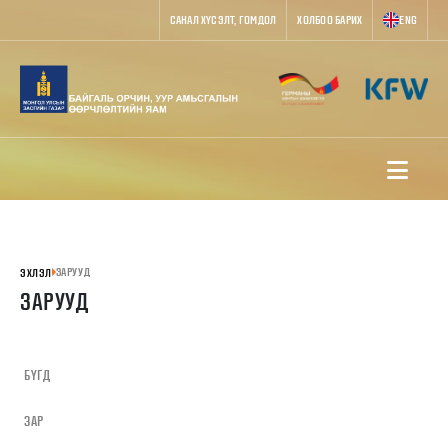
САНАЛ ХҮСЭЛТ, ГОМДОЛ
ХОЛБОО БАРИХ
ENG
ЗАРУУД
ЭХЛЭЛ
ЗАРУУД
БҮГД
ЗАР