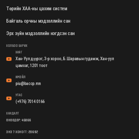
Төрийн ХАА-ны цахим систем
Байгаль орчны мэдээллийн сан
Эрх зүйн мэдээллийн нэгдсэн сан
ХОЛБОО БАРИХ
ХАЯГ
Хан-Уул дүүрэг, 3-р хороо, Б.Шаравын гудамж, Хан-уул
цамхаг, 1201 тоот
ИМЭЙЛ
piu@baccp.mn
УТАС
(+976) 7014 0166
ХАНДАЛТ
ӨНӨӨДӨР:
45866
ЭНЭ 7 ХОНОГТ:
20692