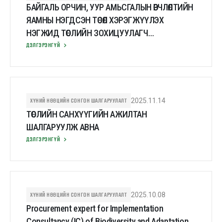
БАЙГАЛЬ ОРЧИН, УУР АМЬСГАЛЫН ӨӨРЧЛӨЛТИЙН
ЯАМНЫ НЭГДСЭН ТӨСӨЛ ХЭРЭГЖҮҮЛЭХ
НЭГЖИД ТӨСЛИЙН ЗОХИЦУУЛАГЧ
ШАЛГАРУУЛЖ АВНА
ДЭЛГЭРЭНГҮЙ
ХҮНИЙ НӨӨЦИЙН СОНГОН ШАЛГАРУУЛАЛТ
2025.11.14
ТӨСЛИЙН САНХҮҮГИЙН АЖИЛТАН
ШАЛГАРУУЛЖ АВНА
ДЭЛГЭРЭНГҮЙ
ХҮНИЙ НӨӨЦИЙН СОНГОН ШАЛГАРУУЛАЛТ
2025.10.08
Procurement expert for Implementation
Consultancy (IC) of Biodiversity and Adaptation