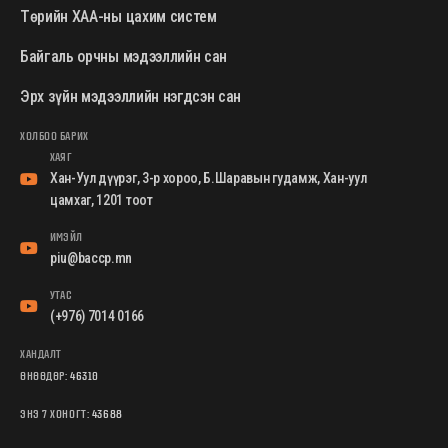
Төрийн ХАА-ны цахим систем
Байгаль орчны мэдээллийн сан
Эрх зүйн мэдээллийн нэгдсэн сан
ХОЛБОО БАРИХ
ХАЯГ
Хан-Уул дүүрэг, 3-р хороо, Б.Шаравын гудамж, Хан-уул
цамхаг, 1201 тоот
ИМЭЙЛ
piu@baccp.mn
УТАС
(+976) 7014 0166
ХАНДАЛТ
ӨНӨӨДӨР:
46310
ЭНЭ 7 ХОНОГТ:
43688