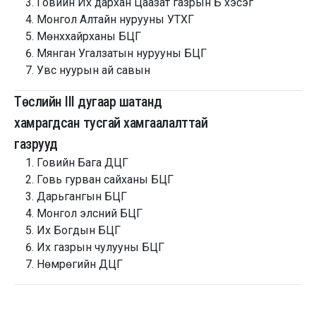
Говийн Их дархан Цаазат газрын Б хэсэг
Монгол Алтайн нурууны УТХГ
Мөнххайрханы БЦГ
Мянган Угалзатын нурууны БЦГ
Увс нуурын ай савын
Төслийн III дугаар шатанд
хамрагдсан тусгай хамгаалалттай
газрууд
Говийн Бага ДЦГ
Говь гурван сайханы БЦГ
Дарьгангын БЦГ
Монгол элсний БЦГ
Их Богдын БЦГ
Их газрын чулууны БЦГ
Нөмрөгийн ДЦГ