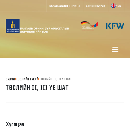
САНАЛ ХҮСЭЛТ, ГОМДОЛ
ХОЛБОО БАРИХ
ENG
ТӨСЛИЙН II, III ҮЕ ШАТ
ЭХЛЭЛ
ТӨСЛИЙН ТУХАЙ
ТӨСЛИЙН II, III ҮЕ ШАТ
Хугацаа