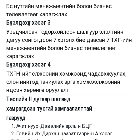
Бүс нутгийн менежментийн болон бизнес
төлөвлөгөөг хэрэгжүүлэх
Бүрэлдэхүүн хэсэг 3
Урьдчилсан тодорхойлсон шалгуур үзүүлэлтийн
дагуу сонгогдсон 7 хүртэлх бие даасан 7 ТХГ-ийн
менежментийн болон бизнес төлөвлөгөөг
хэрэгжүүлэх
Бүрэлдэхүүн хэсэг 4
ТХГН-ийг сүлжээний хэмжээнд чадавхжуулах,
олон нийтэд таниулах арга хэмжээлжээний
үндсэн хөрөнгө оруулалт
Төслийн II дугаар шатанд
хамрагдсан тусгай хамгаалалттай
газрууд
Ачит нуур-Дэвэлийн арлын БЦГ
Говийн Их Дархан цаазат газрын А хэсэг