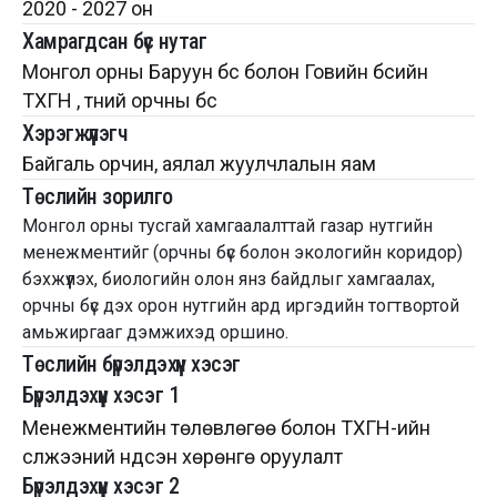
2020 - 2027 он
Хамрагдсан бүс нутаг
Монгол орны Баруун бүс болон Говийн бүсийн
ТХГН , түүний орчны бүс
Хэрэгжүүлэгч
Байгаль орчин, аялал жуулчлалын яам
Төслийн зорилго
Монгол орны тусгай хамгаалалттай газар нутгийн
менежментийг (орчны бүс болон экологийн коридор)
бэхжүүлэх, биологийн олон янз байдлыг хамгаалах,
орчны бүс дэх орон нутгийн ард иргэдийн тогтвортой
амьжиргааг дэмжихэд оршино.
Төслийн бүрэлдэхүүн хэсэг
Бүрэлдэхүүн хэсэг 1
Менежментийн төлөвлөгөө болон ТХГН-ийн
сүлжээний үндсэн хөрөнгө оруулалт
Бүрэлдэхүүн хэсэг 2