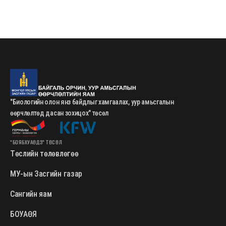
"Биологийн олон янз байдлыг хамгаалах, уур амьсгалын
өөрчлөлтөд дасан зохицох" төсөл
"БОЯБХУАӨДЗ" ТӨСӨЛ
Төслийн төлөвлөгөө
МУ-ын Засгийн газар
Сангийн яам
БОУАӨЯ