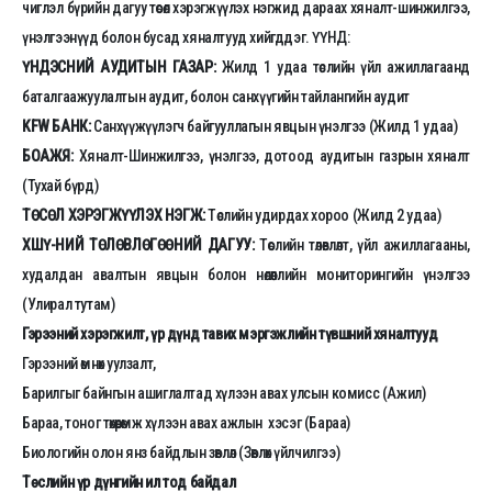
чиглэл бүрийн дагуу төсөл хэрэгжүүлэх нэгжид дараах хяналт-шинжилгээ,
үнэлгээнүүд болон бусад хяналтууд хийгддэг. ҮҮНД:
ҮНДЭСНИЙ АУДИТЫН ГАЗАР:
Жилд 1 удаа төслийн үйл ажиллагаанд
баталгаажуулалтын аудит, болон санхүүгийн тайлангийн аудит
KFW БАНК:
Санхүүжүүлэгч байгууллагын явцын үнэлгээ (Жилд 1 удаа)
БОАЖЯ:
Хяналт-Шинжилгээ, үнэлгээ, дотоод аудитын газрын хяналт
(Тухай бүрд)
ТӨСӨЛ ХЭРЭГЖҮҮЛЭХ НЭГЖ:
Төслийн удирдах хороо (Жилд 2 удаа)
ХШҮ-НИЙ ТӨЛӨВЛӨГӨӨНИЙ ДАГУУ:
Төслийн төлөвлөлт, үйл ажиллагааны,
худалдан авалтын явцын болон нөлөөллийн мониторингийн үнэлгээ
(Улирал тутам)
Гэрээний хэрэгжилт, үр дүнд тавих мэргэжлийн түвшний хяналтууд
Гэрээний өмнөх уулзалт,
Барилгыг байнгын ашиглалтад хүлээн авах улсын комисс (Ажил)
Бараа, тоног төхөөрөмж хүлээн авах ажлын хэсэг (Бараа)
Биологийн олон янз байдлын зөвлөл (Зөвлөх үйлчилгээ)
Төслийн үр дүнгийн ил тод байдал