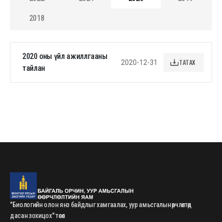
2018
2020 оны үйл ажиллгааны
ТАТАХ
2020-12-31
тайлан
"Биологийн олон янз байдлыг хамгаалах, уур амьсгалын өөрчлөлтөд
дасан зохицох" төсөл