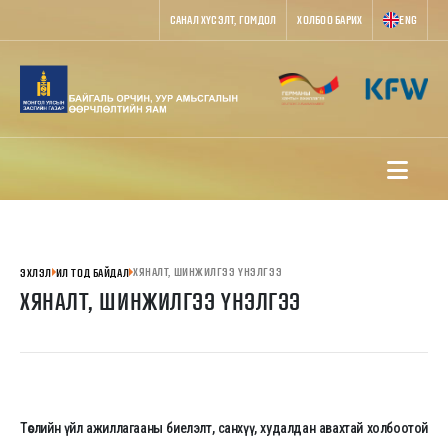
САНАЛ ХҮСЭЛТ, ГОМДОЛ
ХОЛБОО БАРИХ
ENG
ХЯНАЛТ, ШИНЖИЛГЭЭ ҮНЭЛГЭЭ
ЭХЛЭЛ
ИЛ ТОД БАЙДАЛ
ХЯНАЛТ, ШИНЖИЛГЭЭ ҮНЭЛГЭЭ
Төслийн үйл ажиллагааны биелэлт, санхүү, худалдан авахтай холбоотой