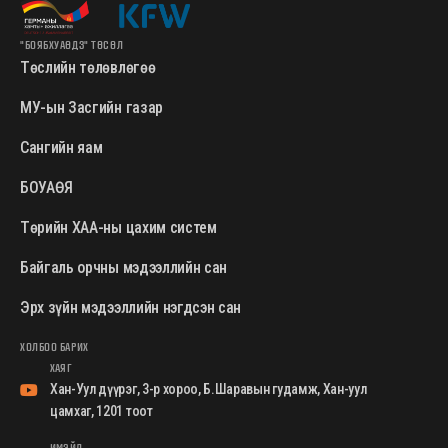
"БОЯБХУАӨДЗ" ТӨСӨЛ
Төслийн төлөвлөгөө
МУ-ын Засгийн газар
Сангийн яам
БОУАӨЯ
Төрийн ХАА-ны цахим систем
Байгаль орчны мэдээллийн сан
Эрх зүйн мэдээллийн нэгдсэн сан
ХОЛБОО БАРИХ
ХАЯГ
Хан-Уул дүүрэг, 3-р хороо, Б.Шаравын гудамж, Хан-уул
цамхаг, 1201 тоот
ИМЭЙЛ