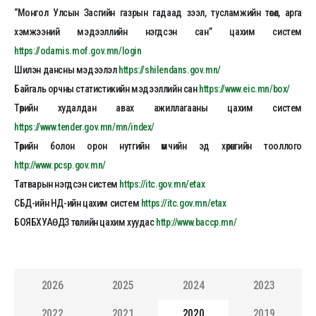
“Монгол Улсын Засгийн газрын гадаад зээл, тусламжийн төсөл, арга
хэмжээний мэдээллийн нэгдсэн сан” цахим систем
https://odamis.mof.gov.mn/login
Шилэн дансны мэдээлэл
https://shilendans.gov.mn/
Байгаль орчны статистикийн мэдээллийн сан
https://www.eic.mn/box/
Төрийн худалдан авах ажиллагааны цахим систем
https://www.tender.gov.mn/mn/index/
Төрийн болон орон нутгийн өмчийн эд хөрөнгийн тооллого
http://www.pcsp.gov.mn/
Татварын нэгдсэн систем
https://itc.gov.mn/etax
СБД-ийн НД-ийн цахим систем
https://itc.gov.mn/etax
БОЯБХУАӨДЗ төслийн цахим хуудас
http://www.baccp.mn/
2026
2025
2024
2023
2022
2021
2020
2019