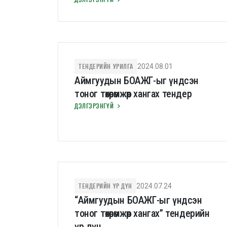
үйлчилгээний тендерийн үр дүн
ТЕНДЕРИЙН УРИЛГА
2024.08.01
Аймгуудын БОАЖГ-ыг үндсэн
тоног төхөөрөмжөөр хангах тендер
ДЭЛГЭРЭНГҮЙ
ТЕНДЕРИЙН ҮР ДҮН
2024.07.24
“Аймгуудын БОАЖГ-ыг үндсэн
тоног төхөөрөмжөөр хангах” тендерийн
үр дүн