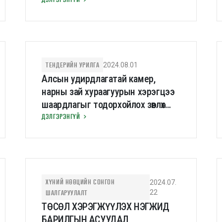
үйлчилгээ” тендерт оролцохыг
хүссэн хуулийн этгээдээс
тодруулга асуултын хариу
ТЕНДЕРИЙН УРИЛГА
2024.08.01
Алсын удирдлагатай камер,
нарны зай хураагуурын хэрэгцээ
шаардлагыг тодорхойлох зөвлөх
үйлчилгээ
ДЭЛГЭРЭНГҮЙ
ХҮНИЙ НӨӨЦИЙН СОНГОН
2024.07.
ШАЛГАРУУЛАЛТ
22
ТӨСӨЛ ХЭРЭГЖҮҮЛЭХ НЭГЖИД
БАРИЛГЫН АСУУДАЛ