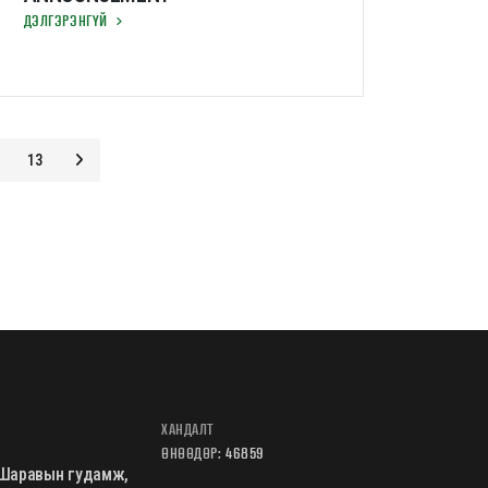
ДЭЛГЭРЭНГҮЙ
13
ХАНДАЛТ
ӨНӨӨДӨР:
46859
Б.Шаравын гудамж,