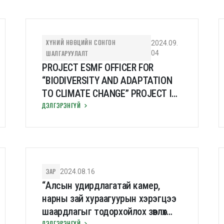
ХҮНИЙ НӨӨЦИЙН СОНГОН
2024.09.
ШАЛГАРУУЛАЛТ
04
PROJECT ESMF OFFICER FOR
“BIODIVERSITY AND ADAPTATION
TO CLIMATE CHANGE” PROJECT IN
MONGOLIA
ДЭЛГЭРЭНГҮЙ
ЗАР
2024.08.16
“Алсын удирдлагатай камер,
нарны зай хураагуурын хэрэгцээ
шаардлагыг тодорхойлох зөвлөх
ДЭЛГЭРЭНГҮЙ