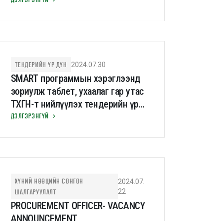
байгуулах тендерийн урьдчилан
шалгаруулалтын үр дүн
ТЕНДЕРИЙН ҮР ДҮН
2024.07.30
SMART программын хэрэглээнд
зориулж таблет, ухаалаг гар утас
ТХГН-т нийлүүлэх тендерийн үр
дүн
ДЭЛГЭРЭНГҮЙ
ХҮНИЙ НӨӨЦИЙН СОНГОН
2024.07.
ШАЛГАРУУЛАЛТ
22
PROCUREMENT OFFICER- VACANCY
ANNOUNCEMENT