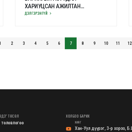
ХАРИУЦСАН АЖИЛТАН
ШАЛГАРУУЛЖ АВНА
ДЭЛГЭРЭНГҮЙ
1
2
3
4
5
6
7
8
9
10
11
12
ӨДЗ" ТӨСӨЛ
ХОЛБОО БАРИХ
ХАЯГ
 төлөвлөгөө
Хан-Уул дүүрэг, 3-р хороо, 