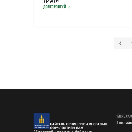
ДЭЛГЭРЭНГҮЙ
"БОЯБХУА
Төслийн