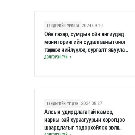
ТЕНДЕРИЙН УРИЛГА
2024.09.10
Ойн газар, сумдын ойн ангиудад
мониторингийн судалгаанытоног
төхөөрөмж нийлүүлж, сургалт явуулах
тендерийн урилга
ДЭЛГЭРЭНГҮЙ
ТЕНДЕРИЙН ҮР ДҮН
2024.08.27
Алсын удирдлагатай камер,
нарны зай хураагуурын хэрэгцээ
шаардлагыг тодорхойлох зөвлөх
ДЭЛГЭРЭНГҮЙ