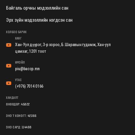
Байгаль орчны мэдээллийн сан
Эрх зүйн мэдээллийн нэгдсэн сан
ХОЛБОО БАРИХ
ХАЯГ
Хан-Уул дүүрэг, 3-р хороо, Б.Шаравын гудамж, Хан-уул
цамхаг, 1201 тоот
ИМЭЙЛ
piu@baccp.mn
УТАС
(+976) 7014 0166
ХАНДАЛТ
ӨНӨӨДӨР:
45822
ЭНЭ 7 ХОНОГТ:
42366
ЭНЭ САРД:
114498