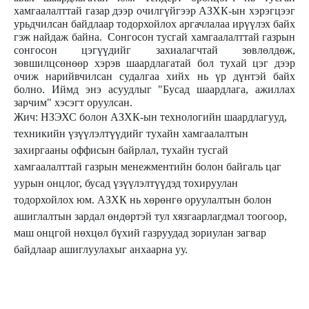
хамгаалалттай газар дээр очилгүйгээр АЗХК-ын хэрэгцээг
урьдчилсан байдлаар тодорхойлох аргачлалаа ирүүлэх байх
гэж найдаж байна. Сонгосон тусгай хамгаалалттай газрын
сонгосон цэгүүдийг захиалагчтай зөвлөлдөж,
зөвшилцсөнөөр хэрэв шаардлагатай бол тухай цэг дээр
очиж нарийвчилсан судалгаа хийх нь үр дүнтэй байх
болно. Иймд энэ асуудлыг "Бусад шаардлага, ажиллах
зарчим" хэсэгт оруулсан.
Жич: НЗЭХС болон АЗХК-ын технологийн шаардлагууд,
техникийн үзүүлэлтүүдийг тухайн хамгаалалтын
захиргааны оффисын байрлал, тухайн тусгай
хамгаалалттай газрын менежментийн болон байгаль цаг
уурын онцлог, бусад үзүүлэлтүүдэд тохируулан
тодорхойлох юм. АЗХК нь хөрөнгө оруулалтын болон
ашиглалтын зардал өндөртэй тул хязгаарлагдмал тоогоор,
маш онцгой нөхцөл бүхий газруудад зориулан загвар
байдлаар ашиглуулахыг анхаарна уу.