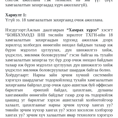
хамгаалалтын захиргаадад хүрч ажиллахгүй).
Хариулт 1:
Үгүй ээ. 18 хамгаалалтын захиргаанд очиж ажиллана.
Нэгдүгээрт:Ажлын даалгаврын
“Хамрах хүрээ”
хэсэгт
“БОЯБХУАӨДЗ II/III төслийн зорилтот ТХГН-ийн 18
хамгаалалтын захиргаадын хүрээнд ажиллаж дээрх
зорилгод холбогдох өнөөгийн нөхцөл байдлын талаар иж
бүрэн мэдээлэл цуглуулах, дүн шинжилгээ хийж,
үндэслэл, зөвлөмж боловсруулна” гэсэн байгаа нь тухайн
хамгаалалтын захиргаа тус бүр дээр очиж нөхцөл байдлын
талаар иж бүрэн мэдээлэл цуглуулах дүн шинжилгээ хийж
үндэслэл зөвлөмж боловсруулахыг шаардаж байгаа болно.
Хоёрдугаарт: Нарны зайн эрчим хүчний системийн
хэрэгцээ шаардлагыг тодорхойлоход тухайн хамгаалалтын
захиргааны байрлал дээр очиж одоо ашиглаж буй оффисын
барилгын ерөнхий байдал, цахилгаан, дулааны
хангамжийн өнөөгийн байдлыг газар дээр нь тодорхойлж
цаашид уг барилгыг хэрхэн ашиглахтай холбоотойгоор
халаалт, цахилгааныг нарны эрчим хүчээр хангах уу?
төвийн эрчим хүчээр хангах уу? эсвэл хосолсон хэлбэрээр
хангах уу? эрчим хүч халаалтын ямар технологи хэрэгцээ