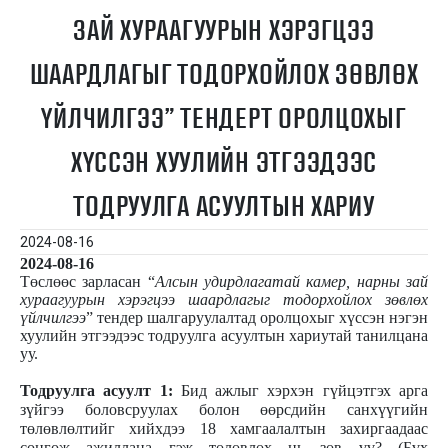
ЗАЙ ХУРААГУУРЫН ХЭРЭГЦЭЭ
ШААРДЛАГЫГ ТОДОРХОЙЛОХ ЗӨВЛӨХ
ҮЙЛЧИЛГЭЭ” ТЕНДЕРТ ОРОЛЦОХЫГ
ХҮССЭН ХУУЛИЙН ЭТГЭЭДЭЭС
ТОДРУУЛГА АСУУЛТЫН ХАРИУ
2024-08-16
2024-08-16
Төслөөс зарласан “
Алсын удирдлагатай камер, нарны зай
хураагуурын хэрэгцээ шаардлагыг тодорхойлох зөвлөх
үйлчилгээ
” тендер шалгаруулалтад оролцохыг хүссэн нэгэн
хуулийн этгээдээс тодруулга асуултын хариутай танилцана
уу.
Тодруулга асуулт 1:
Бид ажлыг хэрхэн гүйцэтгэх арга
зүйгээ боловсруулах болон өөрсдийн санхүүгийн
төлөвлөлтийг хийхдээ 18 хамгаалалтын захиргаадаас
сонгож ажиллана гэж төлөвлөх нь зөв үү? (Бүх