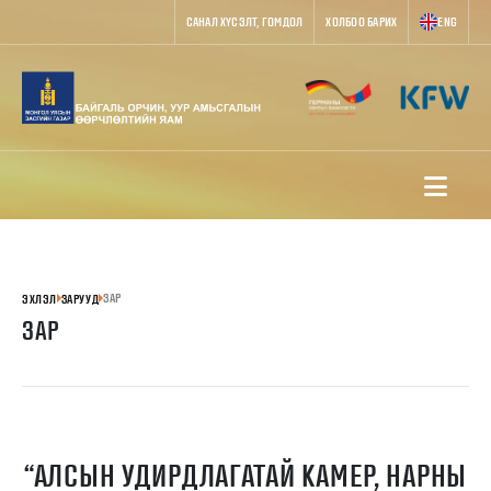
САНАЛ ХҮСЭЛТ, ГОМДОЛ
ХОЛБОО БАРИХ
ENG
ЗАР
ЭХЛЭЛ
ЗАРУУД
ЗАР
“АЛСЫН УДИРДЛАГАТАЙ КАМЕР, НАРНЫ