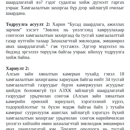
шаардлагатай вэ? гэдэг судалгаа хийж дүгнэлт гаргах
учраас Хамгаалалтын захиргаа бүр дээр зайлшгүй очихыг
шаардана.
Тодруулга асуулт 2:
Харин “Бусад шаардлага, ажиллах
зарчим” хэсэгт “Зөвлөх нь үнэлгээнд хамруулахаар
сонгосон хамгаалалтын захиргаад ба тусгай хамгаалалттай
газар нутгийн талаар Захиалагчтай зөвлөлдөж, зөвшөөрөл
авах шаардлагатай.” гэж тусгажээ. Эдгээр мэдээлэл нь
бидэнд эргэлзээ төрүүлж байгаа учраас ийнхүү тодруулга
хийж байна.
Хариулт 2:
Алсын зайн хяналтын камерын тухайд гэвэл 18
хамгаалалтын захиргааны хариуцаж байгаа нийт 34 тусгай
хамгаалалттай газруудыг бүрэн камержуулах асуудлыг
шийдэх боломжгүй тул АЗХК зайлшгүй шаардлагатай
газруудыг урьдчилан сонгож (Алсын зайн хяналтын
камерийн ерөнхий зориулалт, хэрэглээний хүрээ,
тодорхойлолтыг та бүхэн мэдэж байгаа байх ) тухайн
камерыг суурилуулж ашиглах зайлшгүй хэрэгцээ бүхий
хамгаалалтын захиргааг урьдчилан сонгож нарийвчилсан
үнэлгээ хийхийн өмнө захиалагчтай зөвлөлдөж зөвшөөрөл
авах шаардлагатай юм. Тендерт оролцогч нь тусгай