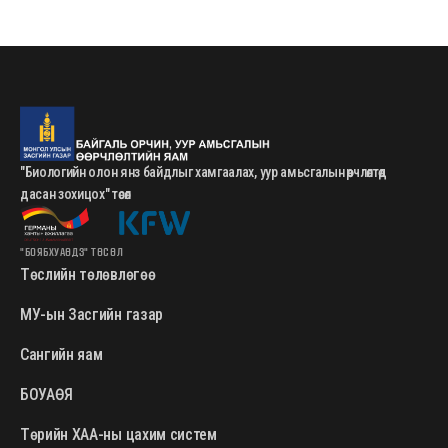
"Биологийн олон янз байдлыг хамгаалах, уур амьсгалын өөрчлөлтөд
дасан зохицох" төсөл
"БОЯБХУАӨДЗ" ТӨСӨЛ
Төслийн төлөвлөгөө
МУ-ын Засгийн газар
Сангийн яам
БОУАӨЯ
Төрийн ХАА-ны цахим систем