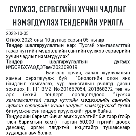
СҮЛЖЭЭ, СЕРВЕРИЙН ХҮЧИН ЧАДЛЫГ
НЭМЭГДҮҮЛЭХ ТЕНДЕРИЙН УРИЛГА
2023-10-05
Огноо
:
2023 оны 10 дугаар сарын 05-ны өдөр
Тендер шалгаруулалтын нэр:
“Тусгай хамгаалалттай
газар нутгийн
мэдээллийн сангийн сүлжээ серверийн
хүчин чадлыг нэмэгдүүлэх”
Тендер шалгаруулалтын дугаар
:
№БОЯБХУАӨДЗТөсөл/202309019
Байгаль орчин, аялал жуулчлалын
яамны хэрэгжүүлж буй
“
Биологийн олон янз
байдлыг хамгаалах, уур амьсгалын өөрчлөлтөд дасан
зохицох II, III” BMZ No.201667054, 201868272 төсөл нь
эрх бүхий тендерт оролцогчдоос “
Тусгай
хамгаалалттай газар нутгийн
мэдээллийн сангийн
сүлжээ серверийн хүчин чадлыг нэмэгдүүлэх
”
тухай
битүүмжилсэн тендер ирүүлэхийг урьж байна.
Тендерийн баримт бичиг авах хүсэлтийг бичгээр (төлбөр
төлсөн баримтын хамт) гарган 50,000 төгрөгийг доорх
дансанд эргэн төлөгдөхгүй нөхцөлтэйгөөр тушааснаар
худалдан авч болно.