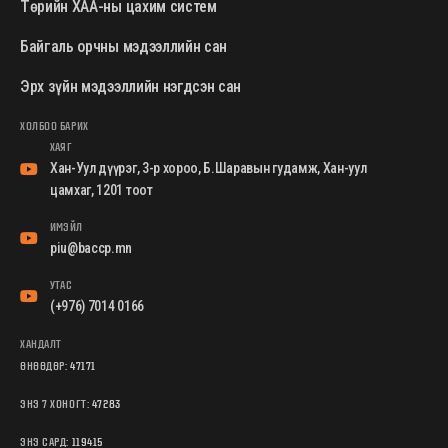
Төрийн ХАА-ны цахим систем
Байгаль орчны мэдээллийн сан
Эрх зүйн мэдээллийн нэгдсэн сан
ХОЛБОО БАРИХ
ХАЯГ
Хан-Уул дүүрэг, 3-р хороо, Б.Шаравын гудамж, Хан-уул
цамхаг, 1201 тоот
ИМЭЙЛ
piu@baccp.mn
УТАС
(+976) 7014 0166
ХАНДАЛТ
ӨНӨӨДӨР:
47171
ЭНЭ 7 ХОНОГТ:
47283
ЭНЭ САРД:
119415