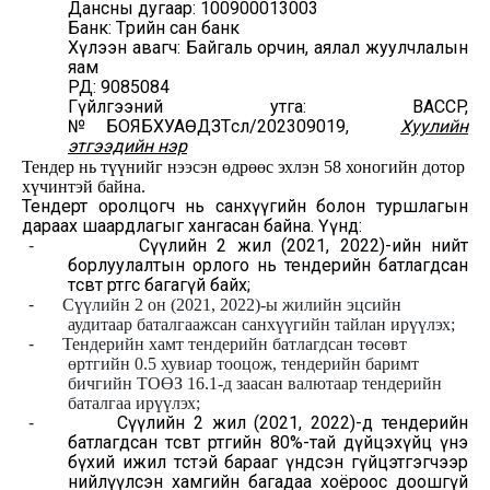
Дансны дугаар: 100900013003
Банк: Төрийн сан банк
Хүлээн авагч: Байгаль орчин, аялал жуулчлалын
яам
РД: 9085084
Гүйлгээний утга: BACCP,
№БОЯБХУАӨДЗТөсөл/202309019
,
Хуулийн
этгээдийн нэр
Тендер нь түүнийг нээсэн өдрөөс эхлэн 58 хоногийн дотор
хүчинтэй байна.
Тендерт оролцогч нь санхүүгийн болон туршлагын
дараах шаардлагыг хангасан байна. Үүнд:
Сүүлийн 2 жил (2021, 2022)-ийн нийт
-
борлуулалтын орлого нь тендерийн батлагдсан
төсөвт өртгөөс багагүй байх;
-
Сүүлийн 2 он (2021, 2022)-ы
жилийн
эцсийн
аудитаар баталгаажсан санхүүгийн тайлан ирүүлэх;
-
Тендерийн хамт тендерийн батлагдсан төсөвт
өртгийн 0.5 хувиар тооцож, тендерийн баримт
бичгийн ТОӨЗ 16.1-д заасан валютаар тендерийн
баталгаа ирүүлэх;
Сүүлийн 2 жил (2021, 2022)-
д
тендерийн
-
батлагдсан төсөвт өртгийн 80%-тай дүйцэхүйц үнэ
бүхий ижил төстэй барааг
үндсэн гүйцэтгэгчээр
нийлүүлсэн хамгийн багадаа
хоёроос доошгүй