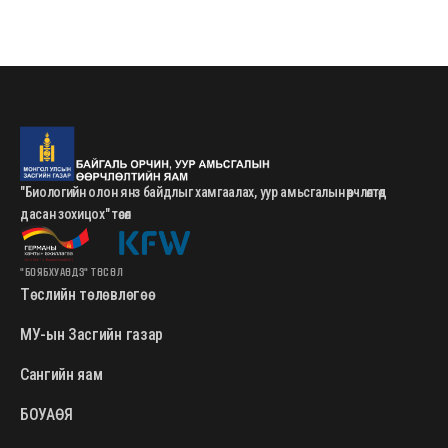
"Биологийн олон янз байдлыг хамгаалах, уур амьсгалын өөрчлөлтөд
дасан зохицох" төсөл
"БОЯБХУАӨДЗ" ТӨСӨЛ
Төслийн төлөвлөгөө
МУ-ын Засгийн газар
Сангийн яам
БОУАӨЯ