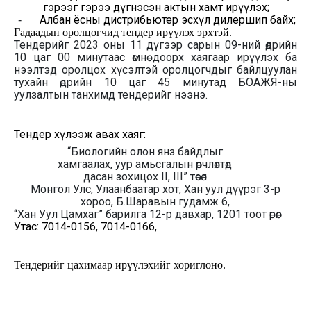
гэрээ
г гэрээ дүгнэсэн актын хамт ирүүлэх;
Албан ёсны дистрибьютер эсхүл дилершип байх;
-
Гадаадын оролцогчид тендер ирүүлэх эрхтэй.
Тендерийг
2023 оны 11 дүгээр
сарын 09-ний өдрийн
10
цаг 00 минутаас өмнө доорх хаягаар
ирүүлэх ба
нээлтэд оролцох хүсэлтэй оролцогчдыг байлцуулан
тухайн өдрийн 10 цаг 45 минутад БОАЖЯ-ны
уулзалтын танхимд тендерийг нээнэ
.
Тендер хүлээж авах хаяг:
“
Биологийн олон янз байдлыг
хамгаалах, уур амьсгалын өөрчлөлтөд
дасан зохицох II, III” төсөл
Монгол Улс, Улаанбаатар хот, Хан уул дүүрэг 3-р
хороо, Б.Шаравын гудамж 6,
“Хан Уул Цамхаг” барилга 12-р давхар, 1201 тоот өрөө.
Утас: 7014-0156, 7014-0166,
Тендерийг цахимаар ирүүлэхийг хориглоно.