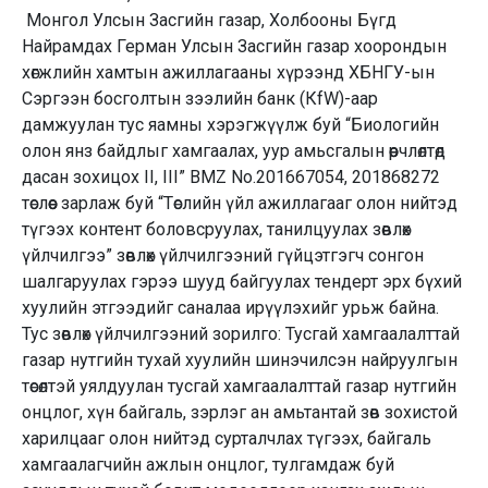
Монгол Улсын Засгийн газар, Холбооны Бүгд
Найрамдах Герман Улсын Засгийн газар хоорондын
хөгжлийн хамтын ажиллагааны хүрээнд ХБНГУ-ын
Сэргээн босголтын зээлийн банк (КfW)-аар
дамжуулан тус яамны хэрэгжүүлж буй “Биологийн
олон янз байдлыг хамгаалах, уур амьсгалын өөрчлөлтөд
дасан зохицох II, III” BMZ No.201667054, 201868272
төслөөс зарлаж буй “Төслийн үйл ажиллагааг олон нийтэд
түгээх контент боловсруулах, танилцуулах зөвлөх
үйлчилгээ” зөвлөх үйлчилгээний гүйцэтгэгч сонгон
шалгаруулах гэрээ шууд байгуулах тендерт эрх бүхий
хуулийн этгээдийг саналаа ирүүлэхийг урьж байна.
Тус зөвлөх үйлчилгээний зорилго: Тусгай хамгаалалттай
газар нутгийн тухай хуулийн шинэчилсэн найруулгын
төсөлтэй уялдуулан тусгай хамгаалалттай газар нутгийн
онцлог, хүн байгаль, зэрлэг ан амьтантай зөв зохистой
харилцааг олон нийтэд сурталчлах түгээх, байгаль
хамгаалагчийн ажлын онцлог, тулгамдаж буй