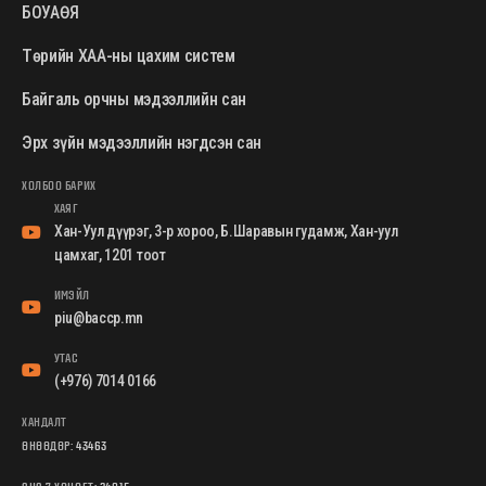
БОУАӨЯ
Төрийн ХАА-ны цахим систем
Байгаль орчны мэдээллийн сан
Эрх зүйн мэдээллийн нэгдсэн сан
ХОЛБОО БАРИХ
ХАЯГ
Хан-Уул дүүрэг, 3-р хороо, Б.Шаравын гудамж, Хан-уул
цамхаг, 1201 тоот
ИМЭЙЛ
piu@baccp.mn
УТАС
(+976) 7014 0166
ХАНДАЛТ
ӨНӨӨДӨР:
43463