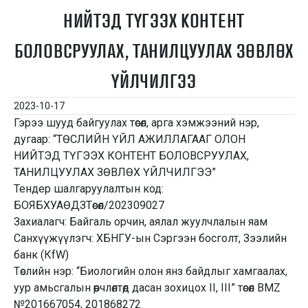
НИЙТЭД ТҮГЭЭХ КОНТЕНТ
БОЛОВСРУУЛАХ, ТАНИЛЦУУЛАХ ЗӨВЛӨХ
ҮЙЛЧИЛГЭЭ
2023-10-17
Гэрээ шууд байгуулах төсөл, арга хэмжээний нэр,
дугаар: “ТӨСЛИЙН ҮЙЛ АЖИЛЛАГААГ ОЛОН
НИЙТЭД ТҮГЭЭХ КОНТЕНТ БОЛОВСРУУЛАХ,
ТАНИЛЦУУЛАХ ЗӨВЛӨХ ҮЙЛЧИЛГЭЭ”
Тендер шалгаруулалтын код:
БОЯБХУАӨДЗТөсөл/202309027
Захиалагч: Байгаль орчин, аялал жуулчлалын яам
Санхүүжүүлэгч: ХБНГУ-ын Сэргээн босголт, Зээлийн
банк (КfW)
Төслийн нэр: “Биологийн олон янз байдлыг хамгаалах,
уур амьсгалын өөрчлөлтөд дасан зохицох II, III” төсөл BMZ
№201667054, 201868272