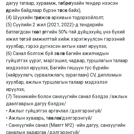
дагуу татвар, хураамж, төлбөрөө тухайн тендер нээсэн
өдрийн байдлаар бүрэн төлсөн байх);
(4) Шүүхийн төрөлжсөн архивын тодорхойлолт;
(5) Сүүлийн 2 жил (2021, 2022)-д тендерийн
батлагдсан төсөвт өртгийн 50%-тай дүйцэхүйц үнэ бүхий
ижил төстэй амжилттай хийж хэрэгжүүлсэн гэрээний
хуулбар, гэрээ дүгнэсэн актын хамт ирүүлэх;
(6) Санал болгож буй зөвлөх багийн ажилчидын
гүйцэтгэх үүрэг, мэргэшил, чадвар, туршлагын талаар
мэдээлэл ирүүлэх; Багийн гишүүн тус бүрийн
(найруулагч, сурвалжлагч, зураглаач) CV, дипломын
хуулбар, ажлын туршлагын талаар мэдээлэл
ирүүлэх;
(7) Техникийн болон санхүүгийн санал бэлдэх /ажлын
даалгаврын дагуу бэлдэх/
• Ажлыг гүйцэтгэх аргачлал /дэлгэрэнгүй/
• Ажлын хуваарь, төлөвлөгөө /дэлгэрэнгүй/
• Санхүүгийн санал (Маягт №2) -ийн дагуу, санхүүгийн
саналын задаргаа /дэлгэрэнгүй/