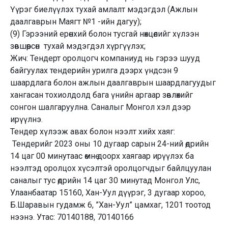
Үүрэг биелүүлэх тухай амлалт мэдэгдэл (Ажлын
даалгаврын Маягт №1 -ийн дагуу);
(9) Гэрээний ерөнхий болон тусгай нөхцөлийг хүлээн
зөвшөөрсөн тухай мэдэгдэл хүргүүлэх;
Жич: Тендерт оролцогч компаниуд нь гэрээ шууд
байгуулах тендерийн урилга дээрх үндсэн 9
шаардлага болон ажлын даалгаврын шаардлагуудыг
хангасан тохиолдолд бага үнийн аргаар зөвлөхийг
сонгон шалгаруулна. Саналыг Монгол хэл дээр
ирүүлнэ.
Тендер хүлээж авах болон нээлт хийх хаяг:
Тендерийг 2023 оны 10 дугаар сарын 24-ний өдрийн
14 цаг 00 минутаас өмнө доорх хаягаар ирүүлэх ба
нээлтэд оролцох хүсэлтэй оролцогчдыг байлцуулан
саналыг тус өдрийн 14 цаг 30 минутад Монгол Улс,
Улаанбаатар 15160, Хан-Уул дүүрэг, 3 дугаар хороо,
Б.Шаравын гудамж 6, ”Хан-Уул” цамхаг, 1201 тоотод
нээнэ. Утас: 70140188, 70140166