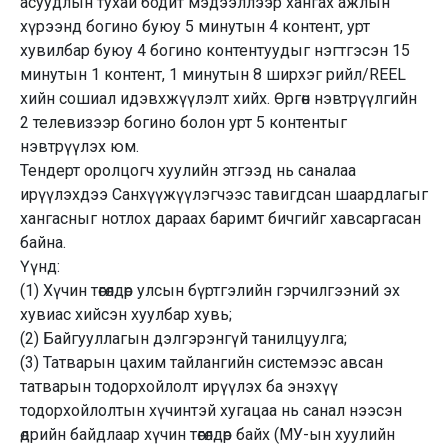
асуудлын тухай бодит мэдээллээр хангах ажлын
хүрээнд богино буюу 5 минутын 4 контент, урт
хувилбар буюу 4 богино контентуудыг нэгтгэсэн 15
минутын 1 контент, 1 минутын 8 ширхэг рийл/REEL
хийн сошиал идэвхжүүлэлт хийх. Өргөн нэвтрүүлгийн
2 телевизээр богино болон урт 5 контентыг
нэвтрүүлэх юм.
Тендерт оролцогч хуулийн этгээд нь саналаа
ирүүлэхдээ Санхүүжүүлэгчээс тавигдсан шаардлагыг
хангасныг нотлох дараах баримт бичгийг хавсаргасан
байна.
Үүнд:
(1) Хүчин төгөлдөр улсын бүртгэлийн гэрчилгээний эх
хувиас хийсэн хуулбар хувь;
(2) Байгууллагын дэлгэрэнгүй танилцуулга;
(3) Татварын цахим тайлангийн системээс авсан
татварын тодорхойлолт ирүүлэх ба энэхүү
тодорхойлолтын хүчинтэй хугацаа нь санал нээсэн
өдрийн байдлаар хүчин төгөлдөр байх (МУ-ын хуулийн