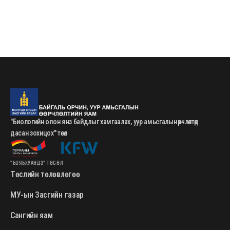
"Биологийн олон янз байдлыг хамгаалах, уур амьсгалын өөрчлөлтөд
дасан зохицох" төсөл
"БОЯБХУАӨДЗ" ТӨСӨЛ
Төслийн төлөвлөгөө
МУ-ын Засгийн газар
Сангийн яам