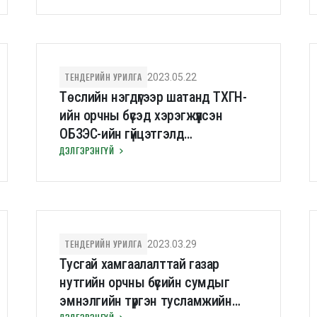
хөдөлгөөнийг илрүүлэх судалгаа
хийх” зөвлөх үйлчилгээний зарлал
ТЕНДЕРИЙН УРИЛГА
2023.05.22
Төслийн нэгдүгээр шатанд ТХГН-
ийн орчны бүсэд хэрэгжүүлсэн
ОБЗЭС-ийн гүйцэтгэлд
хөндлөнгийн үнэлгээ хийх зөвлөх
ДЭЛГЭРЭНГҮЙ
үйлчилгээнд сонирхлоо
илэрхийлэх хүсэлт ирүүлэхийг урьж
байна
ТЕНДЕРИЙН УРИЛГА
2023.03.29
Тусгай хамгаалалттай газар
нутгийн орчны бүсийн сумдыг
эмнэлгийн түргэн тусламжийн