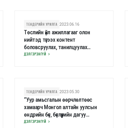
ТЕНДЕРИЙН УРИЛГА
2023.06.16
Төслийн үйл ажиллагааг олон
нийтэд түгээх контент
боловсруулах, танилцуулах
зөвлөх үйлчилгээний шууд гэрээ
ДЭЛГЭРЭНГҮЙ
байгуулах тендерийн урилга
ТЕНДЕРИЙН УРИЛГА
2023.05.30
“Уур амьсгалын өөрчлөлтөөс
хамаарч Монгол алтайн уулсын
өндрийн бүс, бүслүүрийн дагуу
ургамлан бүлгэмдлийн шилжилт
ДЭЛГЭРЭНГҮЙ