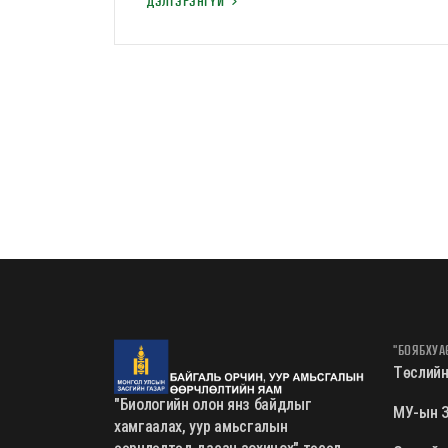
замын автомашин нийлүүлэх
ДЭЛГЭРЭНГҮЙ
тендерийн урилга
"БОЯБХУА
Төслийн
"Биологийн олон янз байдлыг
МУ-ын З
хамгаалах, уур амьсгалын