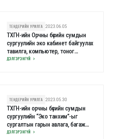
ТЕНДЕРИЙН УРИЛГА
2023.06.05
ТХГН-ийн Орчны бүсийн сумдын
сургуулийн эко кабинет байгуулах
тавилга, компьютер, тоног
төхөөрөмжөөр хангах тендер
ДЭЛГЭРЭНГҮЙ
ТЕНДЕРИЙН УРИЛГА
2023.05.30
ТХГН-ийн орчны бүсийн сумдын
сургуулийн “Эко танхим”-ыг
сургалтын гарын авлага, багаж
хэрэгслээр хангаж, сургалт
ДЭЛГЭРЭНГҮЙ