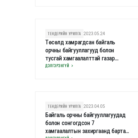
байгуулах тендерийн урилга
ТЕНДЕРИЙН УРИЛГА
2023.05.24
Төсөлд хамрагдсан байгаль
орчны байгууллагууд болон
тусгай хамгаалалттай газар
нутгийн хамгаалалтын
ДЭЛГЭРЭНГҮЙ
захиргаадыг шаардлагатай үндсэн
тоног төхөөрөмжөөр хангах
тендерийн зар
ТЕНДЕРИЙН УРИЛГА
2023.04.05
Байгаль орчны байгууллагуудад
болон сонгогдсон 7
хамгаалалтын захиргаанд бартаат