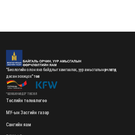
"Биологийн олон янз байдлыг хамгаалах, уур амьсгалын өөрчлөлтөд
дасан зохицох" төсөл
"БОЯБХУАӨДЗ" ТӨСӨЛ
Төслийн төлөвлөгөө
МУ-ын Засгийн газар
Сангийн яам