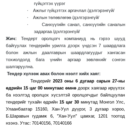
гүйцэтгэх үүрэг
·
Ажлыг гүйцэтгэх аргачлал /дэлгэрэнгүй/
·
Ажлын төлөвлөгөө /дэлгэрэнгүй/
·
Санхүүгийн санал, санхүүгийн саналын
задаргаа /дэлгэрэнгүй/
Жич:
Тендерт оролцогч компаниуд нь гэрээ шууд
байгуулах тендерийн урилга дээрх үндсэн 7 шаардлага
болон ажлын даалгаврын шаардлагуудыг хангасан
тохиолдолд бага үнийн аргаар зөвлөхийг сонгон
шалгаруулна.
Тендер хүлээж авах болон нээлт хийх хаяг:
Тендерийг
2023 оны 6 дугаар сарын 27-ны
өдрийн 15 цаг 00 минутаас өмнө
доорх хаягаар ирүүлэх
ба нээлтэд оролцох хүсэлтэй оролцогчдыг байлцуулан
тендерийг тухайн өдрийн
15 цаг 30
минутад Монгол Улс,
Улаанбаатар 15160, Хан-Уул дүүрэг, 3 дугаар хороо,
Б.Шаравын гудамж 6, ”Хан-Уул” цамхаг, 1201 тоотод
нээнэ. Утас: 70140156, 70140166