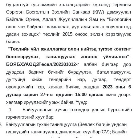
буцалтгүй тусламжийн хэлэлцээрийн хүрээнд
Германы
Сэргээн Босголтын Зээлийн Банкаар (КfW) дамжуулан
Байгаль Орчин, Аялал Жуулчлалын Яам нь
“Биологийн
олон янз байдлыг хамгаалах, уур амьсгалын өөрчлөлтөд
дасан зохицох” төслийг
2015 оноос эхлэн хэрэгжүүлж
байна.
“Төслийн үйл ажиллагааг олон нийтэд түгээх контент
боловсруулах, танилцуулах
зөвлөх үйлчилгээ”-
БОЯБХУАӨДЗТөсөл/202301012
-г
албан бичгээр дор
дурдсан баримт бичгийг бүрдүүлэн, баталгаажуулж,
дугтуйнд хийж тендерийн нэр, дугаар, тендерт
оролцогчийн нэр, хаягаа бичиж, лацдан
2023 оны 6
дугаар сарын 27-ны өдрийн 15:00 цагаас
өмнө доорх
хаягаар
ирүүлэхийг
урьж
байна.
Үүнд:
1.
Байгууллагын хүчин төгөлдөр улсын бүртгэлийн
гэрчилгээний хуулбар;
2.
Байгууллагын тухай танилцуулга (Зөвлөх багийн үндсэн
гишүүдийн танилцуулга, дипломын хуулбар,CV); Багийн