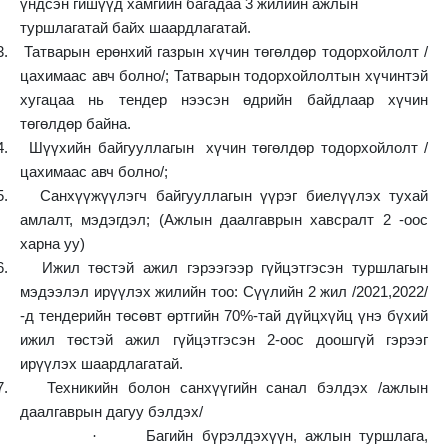
үндсэн гишүүд хамгийн багадаа 3 жилийн ажлын
туршлагатай байх шаардлагатай.
3.
Татварын ерөнхий газрын хүчин төгөлдөр тодорхойлолт /
цахимаас авч болно/; Татварын тодорхойлолтын хүчинтэй
хугацаа нь тендер нээсэн өдрийн байдлаар хүчин
төгөлдөр байна.
4.
Шүүхийн байгууллагын хүчин төгөлдөр тодорхойлолт /
цахимаас авч болно/;
5.
Санхүүжүүлэгч байгууллагын үүрэг биелүүлэх тухай
амлалт, мэдэгдэл; (Ажлын даалгаврын хавсралт 2 -оос
харна уу)
6.
Ижил төстэй ажил гэрээгээр гүйцэтгэсэн туршлагын
мэдээлэл ирүүлэх жилийн тоо: Сүүлийн 2 жил /2021,2022/
-д тендерийн төсөвт өртгийн 70%-тай дүйцхүйц үнэ бүхий
ижил төстэй ажил гүйцэтгэсэн 2-оос доошгүй гэрээг
ирүүлэх шаардлагатай.
7.
Техникийн болон санхүүгийн санал бэлдэх /ажлын
даалгаврын дагуу бэлдэх/
·
Багийн бүрэлдэхүүн, ажлын туршлага,