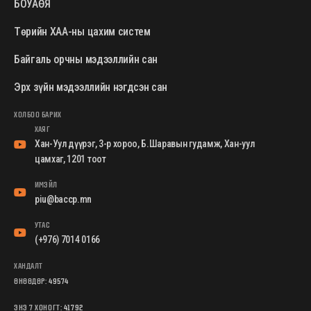
БОУАӨЯ
Төрийн ХАА-ны цахим систем
Байгаль орчны мэдээллийн сан
Эрх зүйн мэдээллийн нэгдсэн сан
ХОЛБОО БАРИХ
ХАЯГ
Хан-Уул дүүрэг, 3-р хороо, Б.Шаравын гудамж, Хан-уул
цамхаг, 1201 тоот
ИМЭЙЛ
piu@baccp.mn
УТАС
(+976) 7014 0166
ХАНДАЛТ
ӨНӨӨДӨР:
49574
ЭНЭ 7 ХОНОГТ:
41792