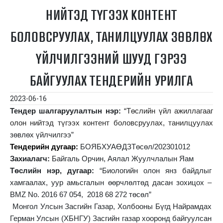
НИЙТЭД ТҮГЭЭХ КОНТЕНТ
БОЛОВСРУУЛАХ, ТАНИЛЦУУЛАХ ЗӨВЛӨХ
ҮЙЛЧИЛГЭЭНИЙ ШУУД ГЭРЭЭ
БАЙГУУЛАХ ТЕНДЕРИЙН УРИЛГА
2023-06-16
Тендер шалгаруулалтын нэр:
“Төслийн үйл ажиллагааг
олон нийтэд түгээх контент боловсруулах, танилцуулах
зөвлөх үйлчилгээ”
Тендерийн дугаар:
БОЯБХУАӨДЗТөсөл/202301012
Захиалагч:
Байгаль Орчин, Аялал Жуулчлалын Яам
Төслийн нэр, дугаар:
“Биологийн олон янз байдлыг
хамгаалах, уур амьсгалын өөрчлөлтөд дасан зохицох –
BMZ Nо. 2016 67 054, 2018 68 272
төсөл”
Монгол Улсын Засгийн Газар, Холбооны Бүгд Найрамдах
Герман Улсын
(ХБНГУ)
Засгийн газар хооронд байгуулсан